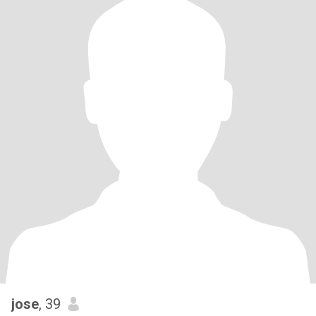
jose
, 39