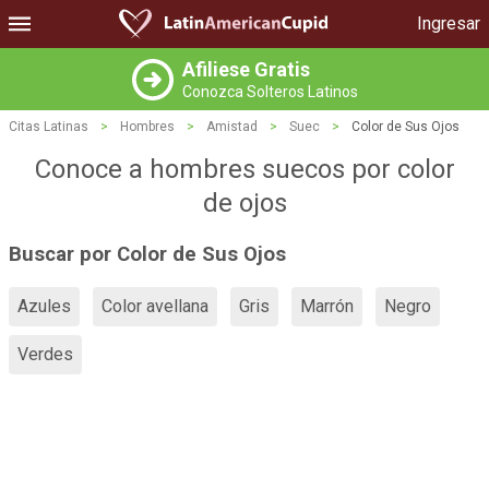
Ingresar
Afiliese Gratis
Conozca Solteros Latinos
Citas Latinas
>
Hombres
>
Amistad
>
Suec
>
Color de Sus Ojos
Conoce a hombres suecos por color
de ojos
Buscar por Color de Sus Ojos
Azules
Color avellana
Gris
Marrón
Negro
Verdes