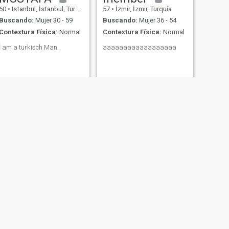
60
•
Istanbul, İstanbul, Turquía
57
•
İzmir, İzmir, Turquía
Buscando:
Mujer 30 - 59
Buscando:
Mujer 36 - 54
Contextura Física:
Normal
Contextura Física:
Normal
İ am a turkisch Man.
aaaaaaaaaaaaaaaaaa
SIGUIENTE
duran
69
•
Ankara, Ankara, Turquía