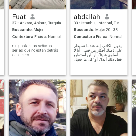
Fuat
abdallah
37
•
Ankara, Ankara, Turquía
33
•
Istanbul, İstanbul, Turquía
Buscando:
Mujer
Buscando:
Mujer 20 - 38
Contextura Física:
Normal
Contextura Física:
Normal
me gustan las señoras
يقول الكاتب إنه عندما تسيطر
serias que no están detrás
على ذهنك أفكار من قبيل "أنا لا
del dinero
أساوي شيئا"، أو "لن أستطيع
فعل ذلك أبدا"، أو "كل ما حصل
كان بسببي"، فمن الضروري أن
تدرك أنك لا تسير في الطريق
الصحيح، وأن هذه الأفكار
ستفسد حياتك وتمنعك من
تحقيق أي تقدم