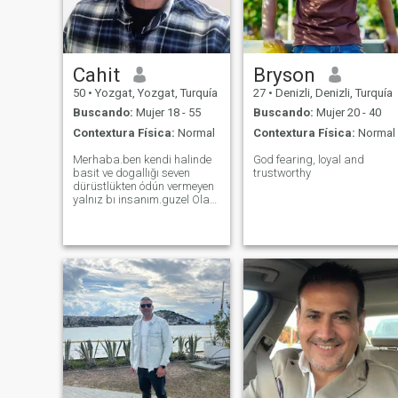
Cahit
Bryson
50
•
Yozgat, Yozgat, Turquía
27
•
Denizli, Denizli, Turquía
Buscando:
Mujer 18 - 55
Buscando:
Mujer 20 - 40
Contextura Física:
Normal
Contextura Física:
Normal
Merhaba.ben kendi halinde
God fearing, loyal and
basit ve dogallığı seven
trustworthy
dürüstlükten ódún vermeyen
yalnız bı insanım.guzel Olan
seyleri heyecanı ve doğayı
hayvanları severim yalnizliğı
sakin ve sessizliği
severim.emir almaktan
hoşlanmam.haksizlığa
tahammulum yok.merhamet