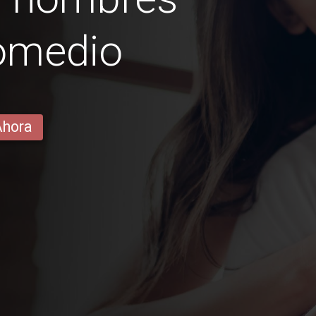
romedio
Ahora