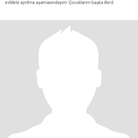
evlilikte ayrılma aşamasındayım. Çocuklarım başka illerd