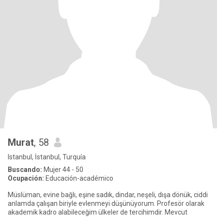
Murat
, 58
Istanbul, İstanbul, Turquía
Buscando:
Mujer 44 - 50
Ocupación:
Educación-académico
Müslüman, evine bağlı, eşine sadık, dindar, neşeli, dışa dönük, ciddi
anlamda çalışan biriyle evlenmeyi düşünüyorum. Profesör olarak
akademik kadro alabileceğim ülkeler de tercihimdir. Mevcut