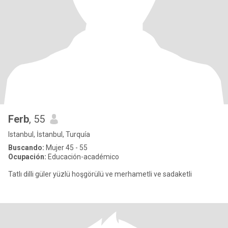
Ferb
, 55
Istanbul, İstanbul, Turquía
Buscando:
Mujer 45 - 55
Ocupación:
Educación-académico
Tatlı dilli güler yüzlü hoşgörülü ve merhametli ve sadaketli