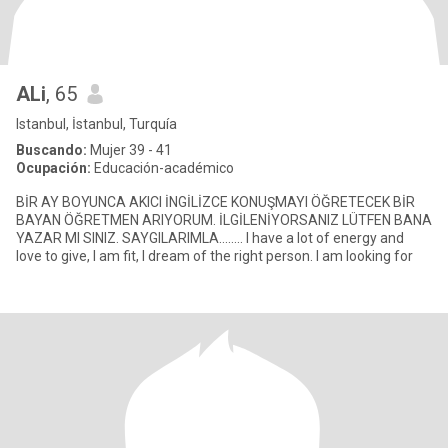
ALi
, 65
Istanbul, İstanbul, Turquía
Buscando:
Mujer 39 - 41
Ocupación:
Educación-académico
BİR AY BOYUNCA AKICI İNGİLİZCE KONUŞMAYI ÖĞRETECEK BİR
BAYAN ÖĞRETMEN ARIYORUM. İLGİLENİYORSANIZ LÜTFEN BANA
YAZAR MI SINIZ. SAYGILARIMLA........ I have a lot of energy and
love to give, I am fit, I dream of the right person. I am looking for