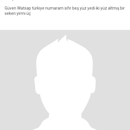
Güven Watsap türkiye numaram sıfır beş yüz yedi iki yüz altmış bir
seken yirmi üç