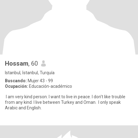
Hossam
, 60
Istanbul, İstanbul, Turquía
Buscando:
Mujer 43 - 99
Ocupación:
Educación-académico
I am very kind person. I want to live in peace. I don't like trouble
from any kind. I live between Turkey and Oman. I only speak
Arabic and English.