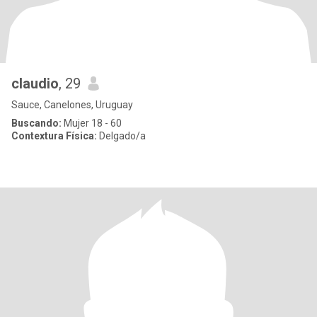
claudio
, 29
Sauce, Canelones, Uruguay
Buscando:
Mujer 18 - 60
Contextura Física:
Delgado/a