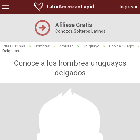
Ingresar
Afiliese Gratis
Conozca Solteros Latinos
Citas Latinas
>
Hombres
>
Amistad
>
Uruguayo
>
Tipo de Cuerpo
>
Delgadas
Conoce a los hombres uruguayos
delgados