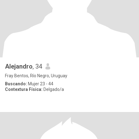
Alejandro
, 34
Fray Bentos, Río Negro, Uruguay
Buscando:
Mujer 23 - 44
Contextura Física:
Delgado/a