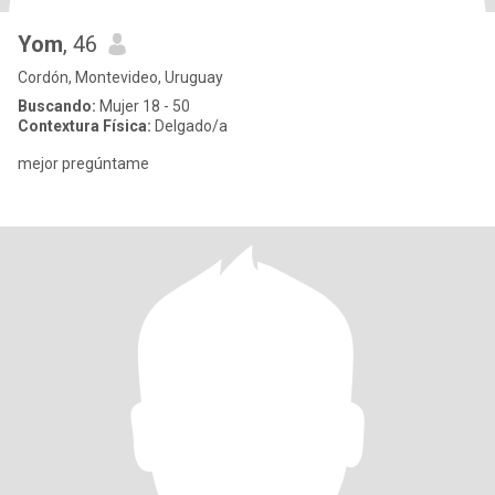
Yom
, 46
Cordón, Montevideo, Uruguay
Buscando:
Mujer 18 - 50
Contextura Física:
Delgado/a
mejor pregúntame