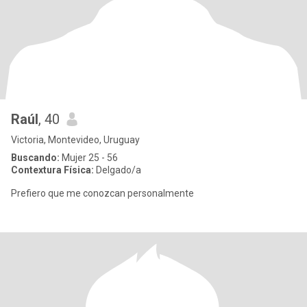
Raúl
, 40
Victoria, Montevideo, Uruguay
Buscando:
Mujer 25 - 56
Contextura Física:
Delgado/a
Prefiero que me conozcan personalmente