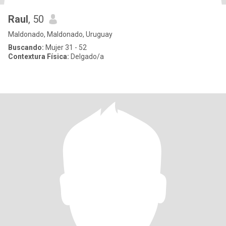
Raul
, 50
Maldonado, Maldonado, Uruguay
Buscando:
Mujer 31 - 52
Contextura Física:
Delgado/a