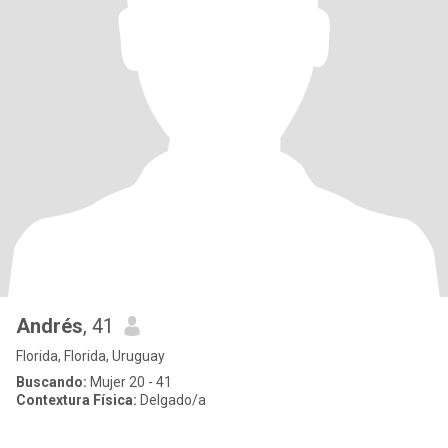
Andrés
, 41
Florida, Florida, Uruguay
Buscando:
Mujer 20 - 41
Contextura Física:
Delgado/a