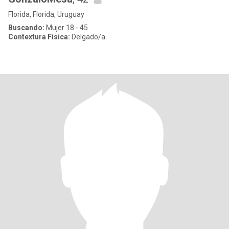
Florida, Florida, Uruguay
Buscando:
Mujer 18 - 45
Contextura Física:
Delgado/a