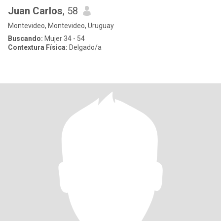
Juan Carlos
, 58
Montevideo, Montevideo, Uruguay
Buscando:
Mujer 34 - 54
Contextura Física:
Delgado/a