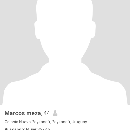
Marcos meza
, 44
Colonia Nuevo Paysandú, Paysandú, Uruguay
Buscando:
Mujer 35 - 46