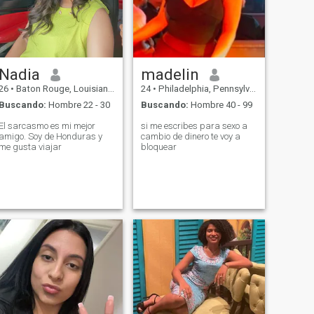
perfecto!..No quiero ningún
perfil falso' & porfavor
mantener el respeto si
deseas hablarme..
Nadia
madelin
26
•
Baton Rouge, Louisiana, Estados Unidos
24
•
Philadelphia, Pennsylvania, Estados Unidos
Buscando:
Hombre 22 - 30
Buscando:
Hombre 40 - 99
El sarcasmo es mi mejor
si me escribes para sexo a
amigo. Soy de Honduras y
cambio de dinero te voy a
me gusta viajar
bloquear