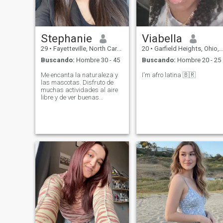
Stephanie
Viabella
29
•
Fayetteville, North Carolina, Estados Unidos
20
•
Garfield Heights, Ohio, Estados Unidos
Buscando:
Hombre 30 - 45
Buscando:
Hombre 20 - 25
Me encanta la naturaleza y
I'm afro latina 🇧🇷
las mascotas. Disfruto de
muchas actividades al aire
libre y de ver buenas
películas.