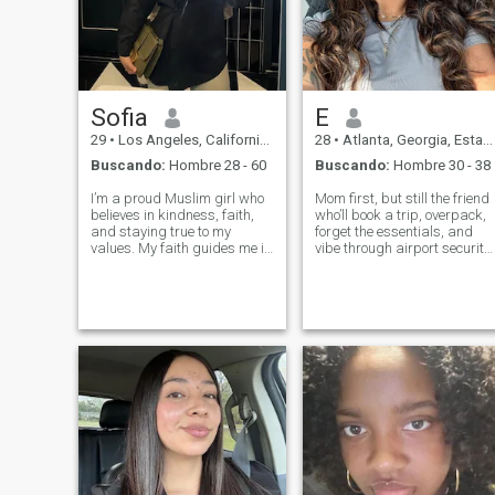
Sofia
E
29
•
Los Angeles, California, Estados Unidos
28
•
Atlanta, Georgia, Estados Unidos
Buscando:
Hombre 28 - 60
Buscando:
Hombre 30 - 38
I’m a proud Muslim girl who
Mom first, but still the friend
believes in kindness, faith,
who’ll book a trip, overpack,
and staying true to my
forget the essentials, and
values. My faith guides me in
vibe through airport security
every step I take, teaching
like I know what I’m doing. I
me patience, compassion,
run on iced coffee, prayer,
and strength. I love learning,
and the occasional “hide in
growing, and spreading
the bathroom for peace”
positivity around me.
moment.
Modesty and