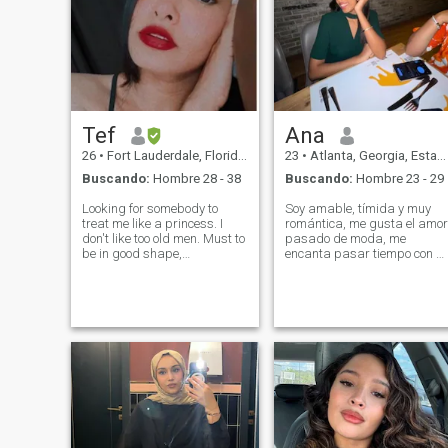
Tef
Ana
26
•
Fort Lauderdale, Florida, Estados Unidos
23
•
Atlanta, Georgia, Estados Unidos
Buscando:
Hombre 28 - 38
Buscando:
Hombre 23 - 29
Looking for somebody to
Soy amable, tímida y muy
treat me like a princess. I
romántica, me gusta el amor
don't like too old men. Must to
pasado de moda, me
be in good shape,
encanta pasar tiempo con m
handsome, smell good, and
familia. Me gusta cocinar,
like to travel. If You are not a
bailar y conocer nuevos
good fit, don't send me
lugares. Me gustaría
messages, you Will loose
casarme joven y formar un
your time, I won't reply your
hogar. Soy muy tradicional.
messages. Soy Stef. Si no
\NTodo es mejor con un buen
coincides con el rango de
café o vino.
edad, apariencia física y
cualidades que busco, mejor
no me escribas. Perderás tu
tiempo porque no voy a
responderte.