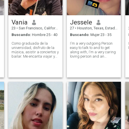
Vania
Jessele
23
•
San Francisco, California, Estados Unidos
27
•
Houston, Texas, Estados Unidos
Buscando:
Hombre 25 - 40
Buscando:
Mujer 23 - 35
Como graduada de la
I'm a very outgoing Person
universidad, disfruto de la
easy to talk to and to get
música, asistir a conciertos y
along with, I'm a very caring
bailar. Me encanta viajar y
loving person and an
explorar nuevos lugares.
understanding one as well.
I'm simply laid back, like to
go on adventures and enjoy
nature