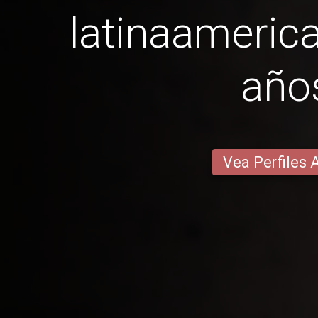
latinaameric
año
Vea Perfiles 