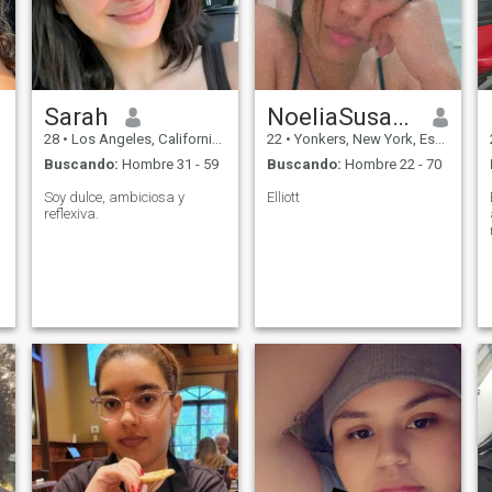
Sarah
NoeliaSusana
28
•
Los Angeles, California, Estados Unidos
22
•
Yonkers, New York, Estados Unidos
Buscando:
Hombre 31 - 59
Buscando:
Hombre 22 - 70
Soy dulce, ambiciosa y
Elliott
reflexiva.