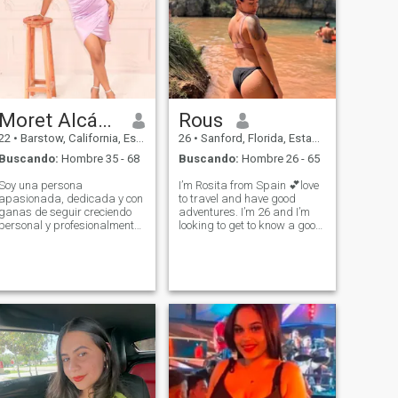
Moret Alcántara
Rous
22
•
Barstow, California, Estados Unidos
26
•
Sanford, Florida, Estados Unidos
Buscando:
Hombre 35 - 68
Buscando:
Hombre 26 - 65
Soy una persona
I’m Rosita from Spain 💕love
apasionada, dedicada y con
to travel and have good
ganas de seguir creciendo
adventures. I’m 26 and I’m
personal y profesionalmente.
looking to get to know a good
Me interesa aprender cosas
man . No nudes , no video , no
nuevas, ayudar a los demás
s&@x in Exchange of money .
y siempre busco dar lo mejor
I want something real and to
de mí en todo lo que hago.
discover the world together .
Creo en el esfuerzo, la
Ride on my bike 🫶
humildad y los sueños
grandes. Me gusta hacer
ejercicio & leer, además me
encanta ir a la iglesia los
domingos. ¡Disfruto pasar
tiempo en familia' con la
bendición de Dios, todo es