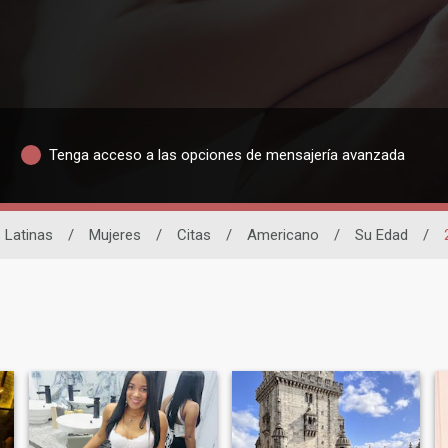
Tenga acceso a las opciones de mensajería avanzada
 Latinas
/
Mujeres
/
Citas
/
Americano
/
Su Edad
/