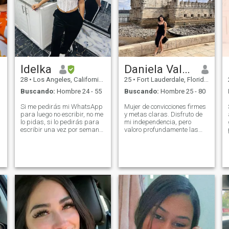
Idelka
Daniela Valentina
28
•
Los Angeles, California, Estados Unidos
25
•
Fort Lauderdale, Florida, Estados Unidos
Buscando:
Hombre 24 - 55
Buscando:
Hombre 25 - 80
Si me pedirás mi WhatsApp
Mujer de convicciones firmes
para luego no escribir, no me
y metas claras. Disfruto de
lo pidas, si lo pedirás para
mi independencia, pero
i
escribir una vez por semana
valoro profundamente las
porque no tienes tiempo, no
conexiones reales. Sé que la
me lo pidas y no me hagas
mejor versión de mí misma
perder mi tiempo. Si no tienes
se construye con
tiempo ni para hablar no
amabilidad, lealtad y un
tienes tiempo para una
buen sentido del humor.
relación
Aprendiendo todos los días y
sin miedo a los nuevos
comienzos.