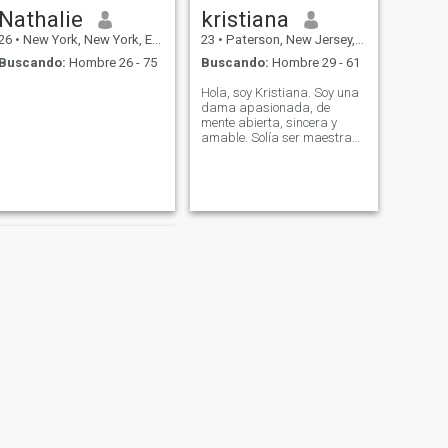
Nathalie
kristiana
26
•
New York, New York, Estados Unidos
23
•
Paterson, New Jersey, Estados Unidos
Buscando:
Hombre 26 - 75
Buscando:
Hombre 29 - 61
Hola, soy Kristiana. Soy una
dama apasionada, de
mente abierta, sincera y
amable. Solía ser maestra
de secundaria, pero más
tarde decidí dar un paso
audaz y emprender el viaje
empresarial. Ahora, estoy
comprometido en el campo
de la biotecnología,
centrándome
específicamente en las
células hepáticas y la
industria de la salud. Este
trabajo es desafiante y
gratificante, ya que me
permite contribuir al avance
de la ciencia médica y
mejorar la salud de las
personas. Cuando se trata
de mi vida personal, soy un
entusiasta de varias
actividades. Los fines de
SIGUIENTE
Kendra
semana, disfruto haciendo