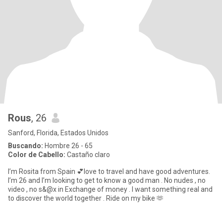
Rous
, 26
Sanford, Florida, Estados Unidos
Buscando:
Hombre 26 - 65
Color de Cabello:
Castaño claro
I’m Rosita from Spain 💕love to travel and have good adventures.
I’m 26 and I’m looking to get to know a good man . No nudes , no
video , no s&@x in Exchange of money . I want something real and
to discover the world together . Ride on my bike 🫶