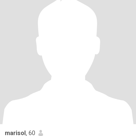
marisol
, 60