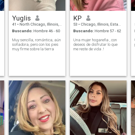
Yuglis
KP
41
•
North Chicago, Illinois, Estados Unidos
53
•
Chicago, Illinois, Estados Unidos
Buscando:
Hombre 46 - 60
Buscando:
Hombre 57 - 62
Muy sencilla, romántica, aún
Una mujer hogareña , con
soñadora, pero con los pies
deseos de disfrutar lo que
muy firme sobre la tierra
me reste de vida .!