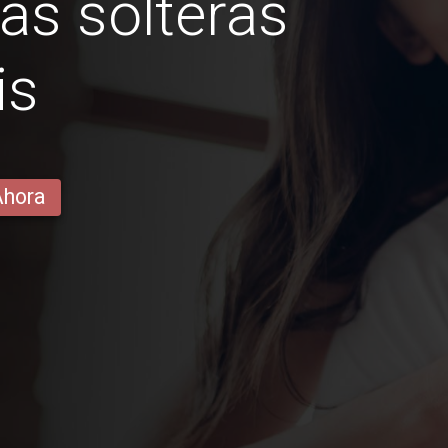
as solteras
is
Ahora