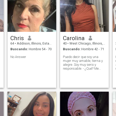
Chris
Carolina
64
•
Addison, Illinois, Estados Unidos
40
•
West Chicago, Illinois, Estados Unidos
Buscando:
Hombre 54 - 70
Buscando:
Hombre 42 - 71
No Answer
Puedo decir que soy una
mujer muy amable, tierna y
alegre. Soy muy serio y
responsable. - ¿Qué? Me
gusta leer novelas y a veces
voy a clubes y discotecas.
Soy muy comunicativa y por
eso tengo muchos amigos y
me encanta pasar tiempo
con ellos.