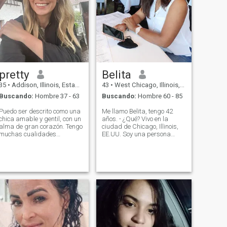
pretty
Belita
35
•
Addison, Illinois, Estados Unidos
43
•
West Chicago, Illinois, Estados Unidos
Buscando:
Hombre 37 - 63
Buscando:
Hombre 60 - 85
Puedo ser descrito como una
Me llamo Belita, tengo 42
chica amable y gentil, con un
años. - ¿Qué? Vivo en la
alma de gran corazón. Tengo
ciudad de Chicago, Illinois,
muchas cualidades
EE.UU. Soy una persona
positivas y buenas. Soy
curiosa y creativa a la que le
orientado a los objetivos,
gusta aprender cosas
educado y amable. Soy una
nuevas, tener conversaciones
buena cocinera,
significativas y encontrar
conversadora y una chica
belleza en los momentos
hermosa
cotidianos. En mi tiempo
libre, me gusta leer, explorar
la ciudad, escuchar música
y probar nuevas ideas - a
veces con éxito, a veces solo
por diversión. Creo que la
risa es buena medicina, así