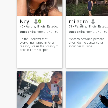
Neyi
milagro
45
•
Aurora, Illinois, Estados Unidos
53
•
Palatine, Illinois, Estados Unidos
Buscando:
Hombre 40 - 50
Buscando:
Hombre 40 - 50
Faithful believer that
Me considero una persona
everything happens for a
divertida me gusta viajar
reason, I value the honesty of
escuchar música
people, I am not open-
minded, rather old-fashioned
as the song says.