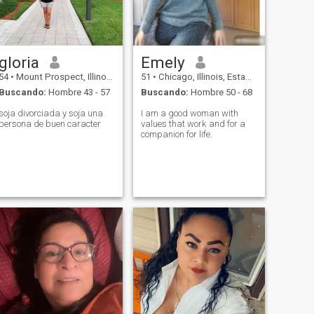
gloria
Emely
54
•
Mount Prospect, Illinois, Estados Unidos
51
•
Chicago, Illinois, Estados Unidos
Buscando:
Hombre 43 - 57
Buscando:
Hombre 50 - 68
soja divorciada y soja una
I am a good woman with
persona de buen caracter
values that work and for a
companion for life.