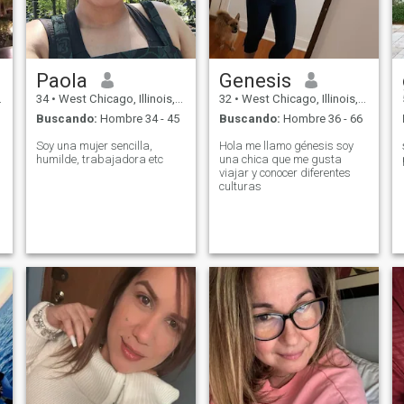
Paola
Genesis
34
•
West Chicago, Illinois, Estados Unidos
32
•
West Chicago, Illinois, Estados Unidos
Buscando:
Hombre 34 - 45
Buscando:
Hombre 36 - 66
Soy una mujer sencilla,
Hola me llamo génesis soy
humilde, trabajadora etc
una chica que me gusta
viajar y conocer diferentes
culturas