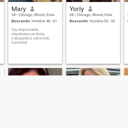
Mary
Yorly
54
•
Chicago, Illinois, Estados Unidos
28
•
Chicago, Illinois, Estados Unidos
Buscando:
Hombre 48 - 61
Buscando:
Hombre 30 - 55
Soy responsable,
respetuoso,cariñosa,
trabajadora, sibre todo
humildad