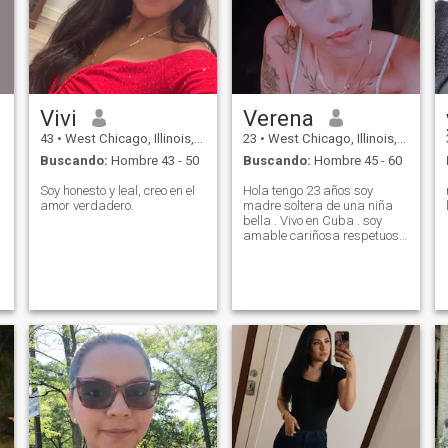
Vivi
Verena
43
•
West Chicago, Illinois, Estados Unidos
23
•
West Chicago, Illinois, Estados Unidos
Buscando:
Hombre 43 - 50
Buscando:
Hombre 45 - 60
Soy honesto y leal, creo en el
Hola tengo 23 años soy
amor verdadero.
madre soltera de una niña
bella . Vivo en Cuba . soy
amable cariñosa respetuosa
y trabajadora