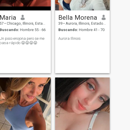
Maria
Bella Morena
57
•
Chicago, Illinois, Estados Unidos
39
•
Aurora, Illinois, Estados Unidos
Buscando:
Hombre 55 - 66
Buscando:
Hombre 41 - 70
Un poco enojona pero se me
Aurora Illinois
pasa rápido 😛😛😛😛