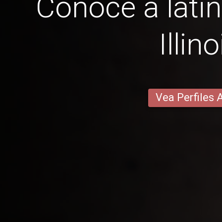
Conoce a latin
Illino
Vea Perfiles 