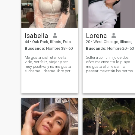
about your dream date.
Isabella
Lorena
44
•
Oak Park, Illinois, Estados Unidos
20
•
West Chicago, Illinois, Estados Unidos
Buscando:
Hombre 38 - 60
Buscando:
Hombre 20 - 50
Me gusta disfrutar de la
Soltera con un hijo de dos
vida, ser feliz, viajar y ser
años me encanta la playa
muy positiva y no me gusta
me gusta el cine salir a
el drama - drama libre por
pasear me están los perros
favor!!! Tengo 46 años NO 48
🤪