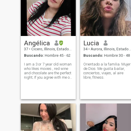
Angélica
Lucia
37
•
Cicero, Illinois, Estados Unidos
34
•
Aurora, Illinois, Estados Unidos
Buscando:
Hombre 45 - 62
Buscando:
Hombre 30 - 48
I am a 3 or 7 year old woman
Orientado a la familia. Mujer
who likes movies , red wine
de Dios. Me gusta bailar,
and chocolate are the perfect
conciertos, viajes, al aire
night; If you agree with me on
libre, fitness.
this, we are sure we will get
along well. Of course, the
selection of films is up for
debate! I am sophisticated,
lover of fun, cooking and
music who wants to meet her
protagonist for a whirlwind
adventure. If you want to
explore that option with me,
send a message with your
favorite movie of all time and
we can start chatting. Tell me