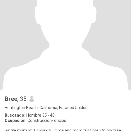
Bree
, 35
Huntington Beach, California, Estados Unidos
Buscando:
Hombre 35 - 40
Ocupación:
Construcción- oficios
Single mom of 3. I work full time and mom full time. On my free