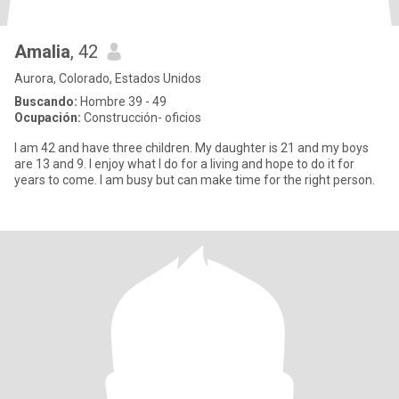
Amalia
, 42
Aurora, Colorado, Estados Unidos
Buscando:
Hombre 39 - 49
Ocupación:
Construcción- oficios
I am 42 and have three children. My daughter is 21 and my boys
are 13 and 9. I enjoy what I do for a living and hope to do it for
years to come. I am busy but can make time for the right person.