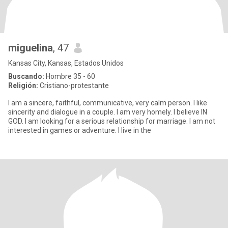
miguelina
, 47
Kansas City, Kansas, Estados Unidos
Buscando:
Hombre 35 - 60
Religión:
Cristiano-protestante
I am a sincere, faithful, communicative, very calm person. I like
sincerity and dialogue in a couple. I am very homely. I believe IN
GOD. I am looking for a serious relationship for marriage. I am not
interested in games or adventure. I live in the