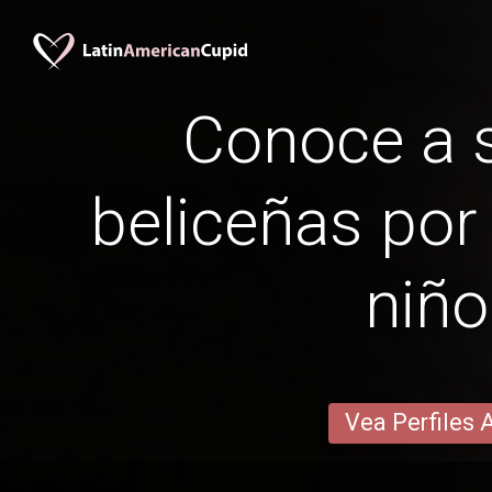
Conoce a s
beliceñas por
niño
Vea Perfiles 