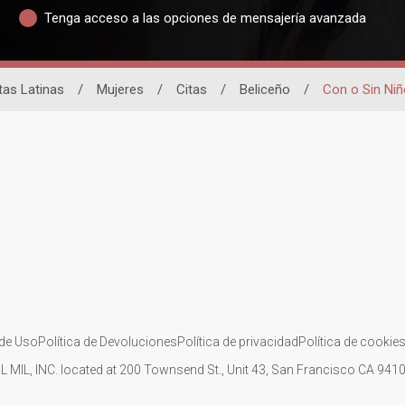
Tenga acceso a las opciones de mensajería avanzada
tas Latinas
/
Mujeres
/
Citas
/
Beliceño
/
Con o Sin Ni
de Uso
Política de Devoluciones
Política de privacidad
Política de cookie
IL MIL, INC. located at 200 Townsend St., Unit 43, San Francisco CA 94