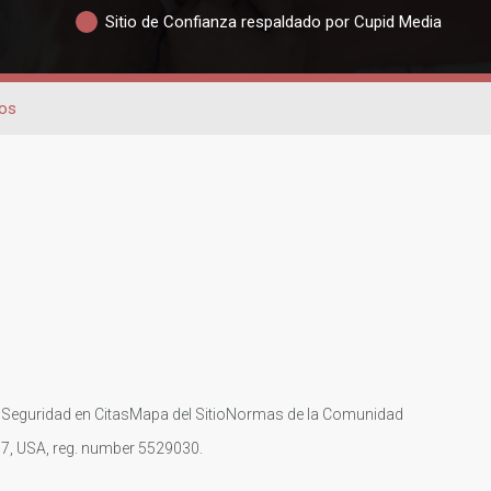
Sitio de Confianza respaldado por Cupid Media
ños
s
Seguridad en Citas
Mapa del Sitio
Normas de la Comunidad
107, USA, reg. number 5529030.