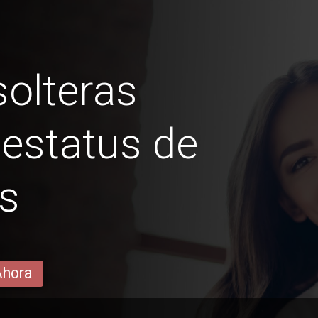
olteras
 estatus de
s
Ahora