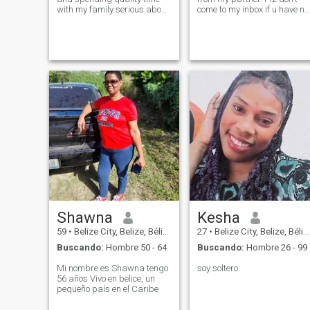
with my family serious about
come to my inbox if u have no
the path that I must take
read my profile I have never
clear about what I need to do
been married and I'm a
to get there. As I waiting on
single mother with 3 kids... I
my Sweetie, I am very focus
dislike being blocked for
minded and have
hearing I have 3 kids with
Shawna
Kesha
59
•
Belize City, Belize, Bélize
27
•
Belize City, Belize, Bélize
Buscando:
Hombre 50 - 64
Buscando:
Hombre 26 - 99
Mi nombre es Shawna tengo
soy soltero
56 años Vivo en belice, un
pequeño país en el Caribe