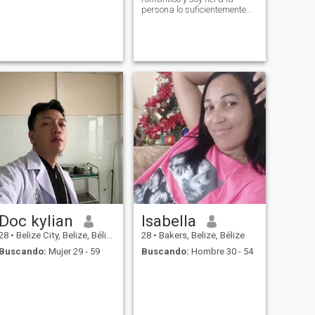
persona lo suficientemente
afortunada como para que
yo llamara a mi hombre.
Tengo un hijo maravilloso y
cualquiera que quisiera
tener algo conmigo tendría
que amar a mi hijo también.
Doc kylian
Isabella
28
•
Belize City, Belize, Bélize
28
•
Bakers, Belize, Bélize
Buscando:
Mujer 29 - 59
Buscando:
Hombre 30 - 54