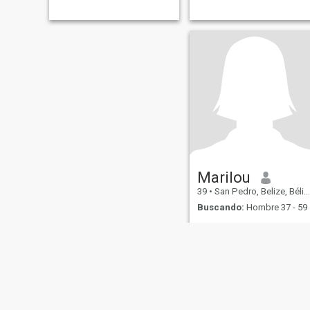
and laughing at this and
that.
Marilou
39
•
San Pedro, Belize, Bélize
Buscando:
Hombre 37 - 59