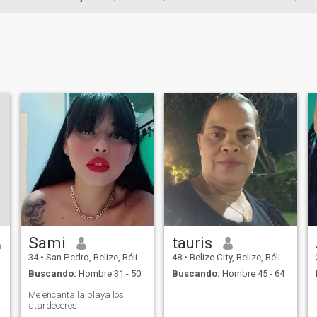
Sami
tauris
34
•
San Pedro, Belize, Bélize
48
•
Belize City, Belize, Bélize
Buscando:
Hombre 31 - 50
Buscando:
Hombre 45 - 64
Me encanta la playa los
atardeceres