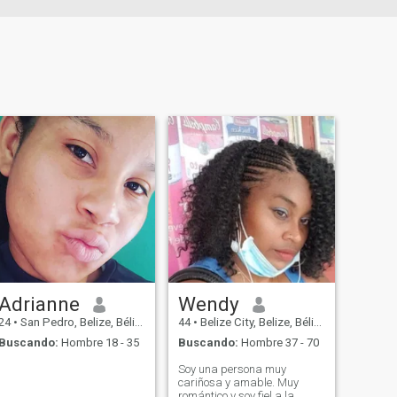
Adrianne
Wendy
24
•
San Pedro, Belize, Bélize
44
•
Belize City, Belize, Bélize
Buscando:
Hombre 18 - 35
Buscando:
Hombre 37 - 70
Soy una persona muy
cariñosa y amable. Muy
romántico y soy fiel a la