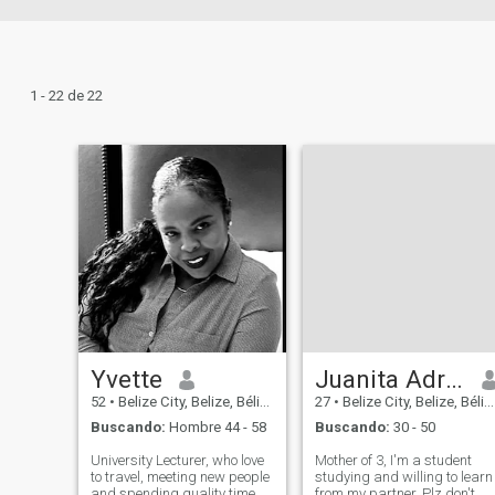
1 - 22 de 22
Yvette
Juanita Adriana Roches
52
•
Belize City, Belize, Bélize
27
•
Belize City, Belize, Bélize
Buscando:
Hombre 44 - 58
Buscando:
30 - 50
University Lecturer, who love
Mother of 3, I'm a student
to travel, meeting new people
studying and willing to learn
and spending quality time
from my partner. Plz don't