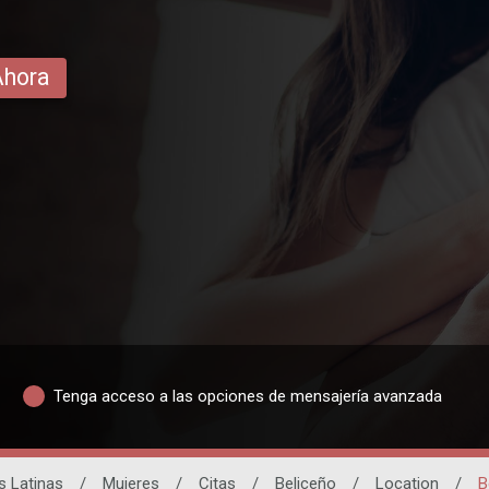
Ahora
Tenga acceso a las opciones de mensajería avanzada
s Latinas
/
Mujeres
/
Citas
/
Beliceño
/
Location
/
B