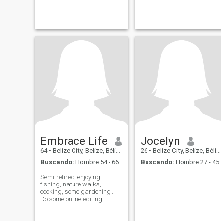
Embrace Life
Jocelyn
64
•
Belize City, Belize, Bélize
26
•
Belize City, Belize, Bélize
Buscando:
Hombre 54 - 66
Buscando:
Hombre 27 - 45
Semi-retired, enjoying
fishing, nature walks,
cooking, some gardening...
Do some online editing.
Looking fir companionship
with a touch of excitement...