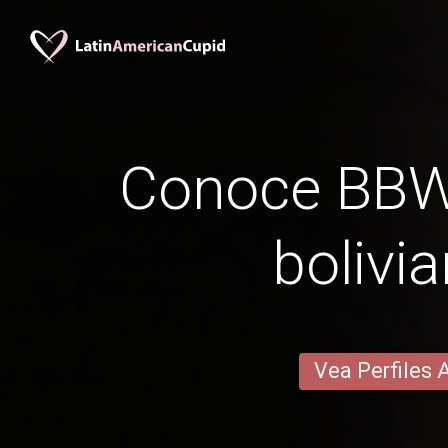
Conoce BBW
bolivi
Vea Perfiles 