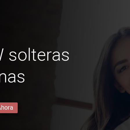
 solteras
anas
Ahora