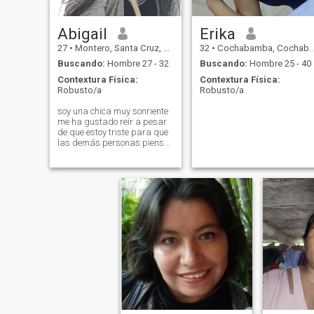
Abigail
Erika
27
•
Montero, Santa Cruz, Bolivia
32
•
Cochabamba, Cochabamba, Bolivia
Buscando:
Hombre 27 - 32
Buscando:
Hombre 25 - 40
Contextura Física:
Contextura Física:
Robusto/a
Robusto/a
soy una chica muy sonriente
me ha gustado reír a pesar
de que estoy triste para que
las demás personas piensen
que vienen con alguien y feliz
pero que después conozcan
a la verdadera yo es como
que ven la portada del libro y
después deseo leerlos y
conozcan la verdadera
historia de alguien.