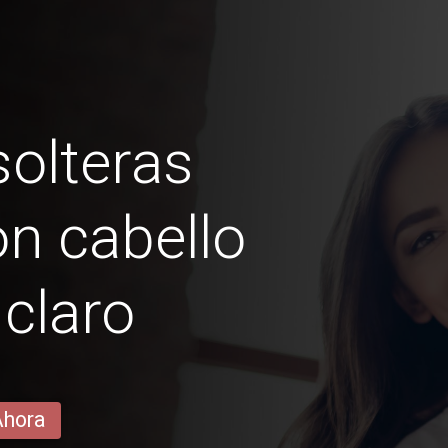
olteras
on cabello
claro
Ahora