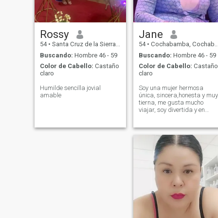
Rossy
Jane
54
•
Santa Cruz de la Sierra, Santa Cruz, Bolivia
54
•
Cochabamba, Cochabamba, Bolivia
Buscando:
Hombre 46 - 59
Buscando:
Hombre 46 - 59
Color de Cabello:
Castaño
Color de Cabello:
Castaño
claro
claro
Humilde sencilla jovial
Soy una mujer hermosa
amable
única, sincera,honesta y muy
tierna, me gusta mucho
viajar, soy divertida y en
busca de la felicidad y amor
sincero