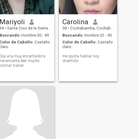
Mariyoli
Carolina
34
•
Santa Cruz de la Sierra, Santa Cruz, Bolivia
38
•
Cochabamba, Cochabamba, Bolivia
Buscando:
Hombre 30 - 49
Buscando:
Hombre 32 - 50
Color de Cabello:
Castaño
Color de Cabello:
Castaño
claro
claro
Soy una muy encantadora
me gusta hablar soy
me encanta leer mucho
divertida
cocinar bailar..