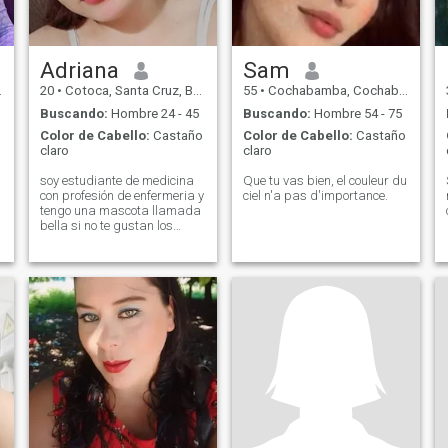
Adriana
Sam
20
•
Cotoca, Santa Cruz, Bolivia
55
•
Cochabamba, Cochabamba, Bolivia
Buscando:
Hombre 24 - 45
Buscando:
Hombre 54 - 75
Color de Cabello:
Castaño
Color de Cabello:
Castaño
claro
claro
soy estudiante de medicina
Que tu vas bien, el couleur du
con profesión de enfermeria y
ciel n'a pas d'importance.
tengo una mascota llamada
bella si no te gustan los
animales estamos muy lejos
de poder conocernos .... me
gustaría irme a vivir a otro
pais y conocer personas
nuevas