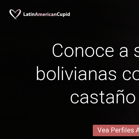
Conoce a s
bolivianas c
castaño 
Vea Perfiles 