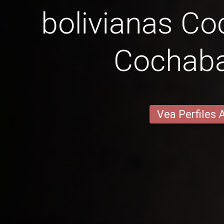
bolivianas C
Cochab
Vea Perfiles 