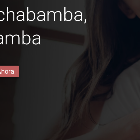
ochabamba,
amba
Ahora