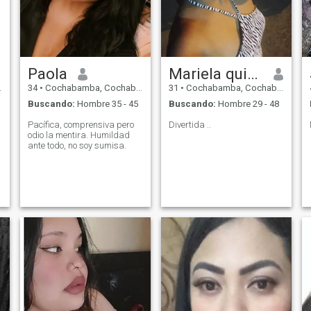
Paola
Mariela quispe
34
•
Cochabamba, Cochabamba, Bolivia
31
•
Cochabamba, Cochabamba, Bolivia
Buscando:
Hombre 35 - 45
Buscando:
Hombre 29 - 48
Pacífica, comprensiva pero
Divertida ..
odio la mentira. Humildad
ante todo, no soy sumisa.