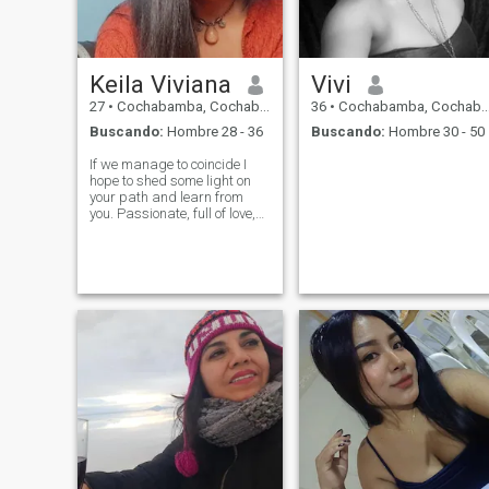
Keila Viviana
Vivi
27
•
Cochabamba, Cochabamba, Bolivia
36
•
Cochabamba, Cochabamba, Bolivia
Buscando:
Hombre 28 - 36
Buscando:
Hombre 30 - 50
If we manage to coincide I
hope to shed some light on
your path and learn from
you. Passionate, full of love,
creative, kind, affectionate
nature, grateful.
@vivianakeila