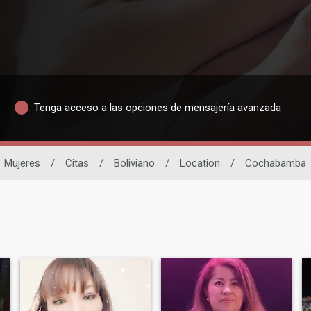
Tenga acceso a las opciones de mensajería avanzada
Mujeres
/
Citas
/
Boliviano
/
Location
/
Cochabamba