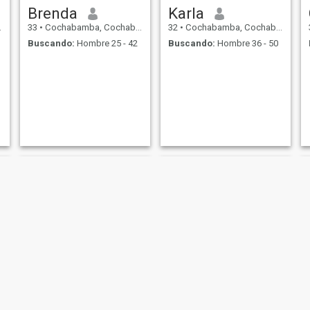
Brenda
Karla
33
•
Cochabamba, Cochabamba, Bolivia
32
•
Cochabamba, Cochabamba, Bolivia
Buscando:
Hombre 25 - 42
Buscando:
Hombre 36 - 50
july
Wendy