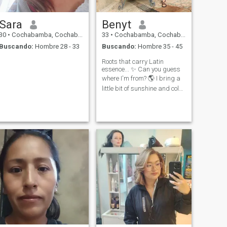
Sara
Benyt
30
•
Cochabamba, Cochabamba, Bolivia
33
•
Cochabamba, Cochabamba, Bolivia
Buscando:
Hombre 28 - 33
Buscando:
Hombre 35 - 45
Roots that carry Latin
essence... ✨ Can you guess
where I'm from? 🌎 I bring a
little bit of sunshine and color
☀️ I love a good chat, strong
coffee, and discovering
charming places. Will you
show me your favorite spot?
🌏💫💃⭐️