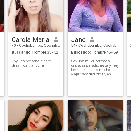
Carola Maria
Jane
40
•
Cochabamba, Cochabamba, Bolivia
54
•
Cochabamba, Cochabamba, Bolivia
Buscando:
Hombre 35 - 52
Buscando:
Hombre 46 - 59
Soy una persona alegre
Soy una mujer hermosa
dinámica tranquila.
única, sincera,honesta y muy
tierna, me gusta mucho
viajar, soy divertida y en
busca de la felicidad y amor
sincero