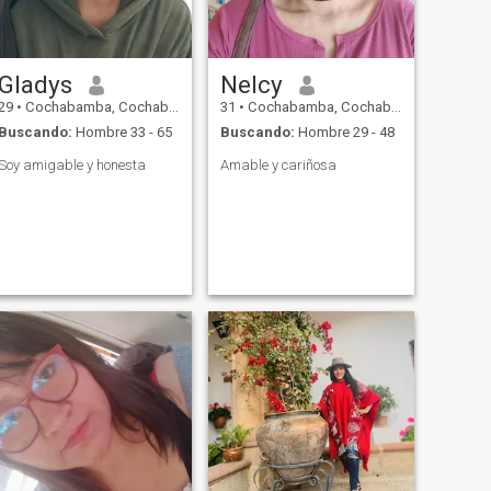
Gladys
Nelcy
29
•
Cochabamba, Cochabamba, Bolivia
31
•
Cochabamba, Cochabamba, Bolivia
Buscando:
Hombre 33 - 65
Buscando:
Hombre 29 - 48
Soy amigable y honesta
Amable y cariñosa