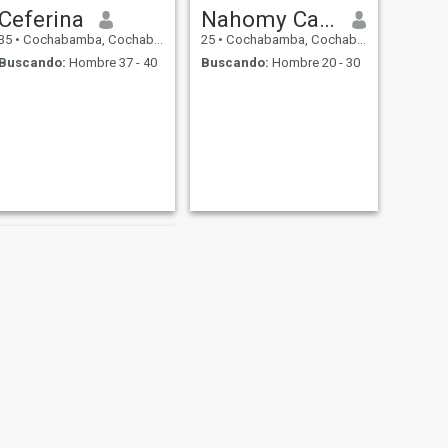
Ceferina
Nahomy Cartagena
35
•
Cochabamba, Cochabamba, Bolivia
25
•
Cochabamba, Cochabamba, Bolivia
Buscando:
Hombre 37 - 40
Buscando:
Hombre 20 - 30
SIGUIENTE
carolina