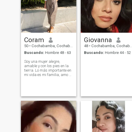
Coram
Giovanna
50
•
Cochabamba, Cochabamba, Bolivia
48
•
Cochabamba, Cochabamba, Bolivia
Buscando:
Hombre 48 - 63
Buscando:
Hombre 44 - 52
Soy una mujer alegre,
amable y con los pies en la
tierra. Lo más importante en
mi vida es mi familia, amo y
me siento muy orgullosa de
mis hijos pero ya están
comenzando a hacer su
propio camino... Yo he
construido una larga carrera
laboral ocupando cargos
ejecutivos de alta
responsabilidad, algo que
me ha permitido crecer tanto
personal como
profesionalmente. También
me encanta viajar, conocer