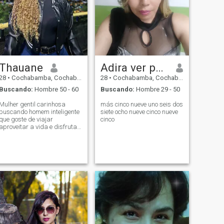
Thauane
Adira ver perfil
28
•
Cochabamba, Cochabamba, Bolivia
28
•
Cochabamba, Cochabamba, Bolivia
Buscando:
Hombre 50 - 60
Buscando:
Hombre 29 - 50
Mulher gentil carinhosa
más cinco nueve uno seis dos
buscando homem inteligente
siete ocho nueve cinco nueve
que goste de viajar
cinco
aproveitar a vida e disfrutar
de bons momentos Mujer
gentil y tierna buscando
hombre inteligente que guste
viajar y disfrutar la vida y
los momentos buenos A kind
and caring woman is
seeking an intelligent man
who enjoys traveling, having
fun, and savoring good
times.