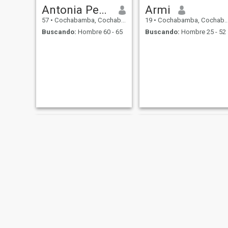
Antonia Peña
Armi
57
•
Cochabamba, Cochabamba, Bolivia
19
•
Cochabamba, Cochabamba, Bolivia
Buscando:
Hombre 60 - 65
Buscando:
Hombre 25 - 52
carla
Rosa Rodriguez