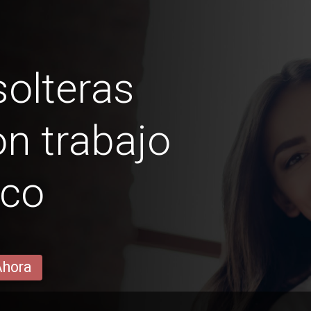
olteras
on trabajo
ico
Ahora