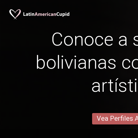
Conoce a s
bolivianas c
artíst
Vea Perfiles 