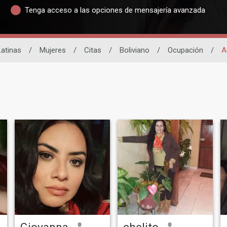
Tenga acceso a las opciones de mensajería avanzada
Latinas
/
Mujeres
/
Citas
/
Boliviano
/
Ocupación
/
A
Giovanna
chelito