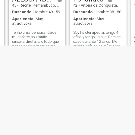
acompañar en la vida, me
45
•
Recife, Pernambuco, Brasil
42
•
Vitória da Conquista, Bahia, Brasil
encantaría conocerte mejor.
Buscando:
Hombre 49 - 59
Buscando:
Hombre 38 - 50
Apariencia:
Muy
Apariencia:
Muy
atractivo/a
atractivo/a
Tenho uma personalidade
Soy fisioterapeuta, tengo 4
muito forte,sou muito
años y tengo un hijo. Bem se
sincera,direta,falo tudo que
casó durante 12 años. Me
penso,odeio a mentira,me
cuesta hablar de mí mismo,
considero uma pessoa
pero soy una buena persona,
trabalhadora e idônea e com
súper divertida y feliz. Me
esforços,empenho e foco
encanta viajar, salir a cenar
conquistamos alcançar com
y bailar y tengo mucha fe en
honestidade e dignidade
Dios!
sem diminuir ninguém,todos
temos capacidades sem
ambicionar nada de
ninguém.odeio pessoas
falsas e hipócritas e
desejam se dar bem na vida
subindo nos degraus dos
outros.Eu sei que muita gente
usam perfis falsos para dar
golpes nos outros.
Rayanne
Kandi
30
•
João Pessoa, Paraíba, Brasil
35
•
Santos, São Paulo, Brasil