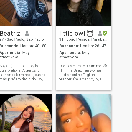
Beatriz
little owl 🦉
27
•
São Paulo, São Paulo, Brasil
31
•
João Pessoa, Paraíba, Brasil
Buscando:
Hombre 40 - 80
Buscando:
Hombre 26 - 47
Apariencia:
Muy
Apariencia:
Muy
atractivo/a
atractivo/a
Soy así, quiero todo y lo
Don't even try to scam me. 🙄
quiero ahora! Algunos lo
Hi! I'm a Brazilian woman
llaman determinado, cuanto
and an online English
más prefiero decidido. Soy
teacher. I'm a caring, loyal,
una mujer divertida, de
and family-oriented person
personalidad unida,
who believes that honesty
cuidadosa, bien dispuesta,
and respect are the
delicada, muy seguro de ti,
foundation of any good
pragmático, responsable de
relationship. I have never
mis elecciones. Estoy muy
been married and I
seguro, no por la apariencia
más porque lo soy, fuerza de
voluntad e inteligencia (el
punto más fuerte para mí en
un hombre)