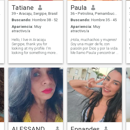
que se quando o que se
,
quando o que se quando.
Tatiane
Paula
Amo a los hombres
39
•
Aracaju, Sergipe, Brasil
36
•
Petrolina, Pernambuco, Brasil
masculinos que saben lo que
quieren y les gusta.
Buscando:
Hombre 38 - 52
Buscando:
Hombre 35 - 45
Apariencia:
Muy
Apariencia:
Muy
atractivo/a
atractivo/a
Hello, I live in Aracaju
¡Hola, muchachos y mujeres!
Sergipe, thank you for
Soy una mujer de fe, con
looking at my profile. I'm
pasión por Dios y por la vida.
looking for something more
Me llamo Paula y encontrar a
intense, traveling to exotic
alguien que comparta mis
places, living life as if there
mismos valores cristianos es
e
were no tomorrow. In reality,
muy importante para mí. Soy
I'm looking for a solid,
cariñosa, dedicada y estoy
structured marriage with
buscando una relación seria,
someone
basada en el amor, el
respeto y el compromiso
mutuo. Me gusta pasar
tiempo en comunión con mi
familia, amigos y en la
iglesia, donde busco crecer
espiritualmente. Estoy
emocionada de encontrar a
alguien con quien pueda
compartir este viaje de fe y
amor. Si buscas una relación
sincera y alguien a quien
ALESSANDRA FLORRANCY
Fpnandes