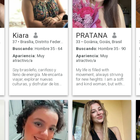
Kiara
PRATANA
37
•
Brasília, Distrito Federal, Brasil
33
•
Goiânia, Goiás, Brasil
Buscando:
Hombre 35 - 64
Buscando:
Hombre 35 - 90
Apariencia:
Muy
Apariencia:
Muy
atractivo/a
atractivo/a
Soy brasileño, cariñoso y
My life is filled with
lleno de energía. Me encanta
movement, always striving
viajar, explorar nuevas
for new heights. I am a soft
culturas, y disfrutar de los
and kind woman, but with
momentos simples de la
great inner strength. I grew
vida. Cuido mi mente y mi
up in a family where love,
cuerpo con pilates y muay
respect and mutual support
thai, pero también disfruto
were the basis of everything.
relajarme con una buena
My parents became an
película o una conversación
example of a
significativa. Estoy
buscando a alguien genuino,
respetuoso e interesado en
construir una conexión real y
duradera, llena de risa y