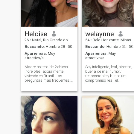
Heloise
welaynne
26
•
Natal, Rio Grande do Norte, Brasil
54
•
Belo Horizonte, Minas Gerais, Brasil
Buscando:
Hombre 28 - 50
Buscando:
Hombre 52 - 53
Apariencia:
Muy
Apariencia:
Muy
atractivo/a
atractivo/a
Madre soltera de 2 chicos
Soy inteligente, leal, sincera,
increíbles, actualmente
buena de mal humor,
viviendo en Brasil. Las
responsable y busco un
preguntas más frecuentes:
compromiso real, el
sí, hablo inglés (así que es
matrimonio. No estoy
una ventaja 😝) He viajado a
disponible para las
Estados Unidos y Europa
falsificaciones, los hombres
antes. Estuve casada por 7
casados, el sexo virtual.
años y mis dos hijos son de
SOLO LOS HOMBRES QUE
este matrimonio, así que
QUIEREN Un VERDADERO
puedo decir que hago todo lo
COMPROMISO.Por favor, no
posible para hacer las
pierda mi tiempo con juegos
cosas bien. Probando en este
o hablar estúpido.Quiero un
sitio web porque estoy
tipo que realmente tiene la
cansado de las mismas
intención de ser amado