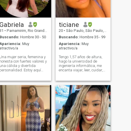
Gabriela
ticiane
31
•
Parnamirim, Rio Grande do Norte, Brasil
20
•
São Paulo, São Paulo, Brasil
Buscando:
Hombre 30 - 50
Buscando:
Hombre 35 - 99
Apariencia:
Muy
Apariencia:
Muy
atractivo/a
atractivo/a
Una mujer seria, femenina y
Tengo 1,57 años de altura,
honesta con fuertes valores y
hago la universidad de
una cálida y divertida
ingeniería informática, me
personalidad. Estoy aquí
encanta viajar, leer, cuidar,
para una conexión real, no
soy una persona que cuida
juegos. Creo en el amor, la
mucho de mi apariencia, soy
familia y la construcción de
dulce, me gusta hablar,
algo significativo juntos
estoy decidida, dedicada,
posiblemente el matrimonio.
Inteligente Me considero una
Sé lo que valgo y estoy
mujer dulce, educada,
abierta a conocer a un
elegante, amable con la
hombre que también lo
postura, leal, inteligente y con
haga.
una mente ambiciosa, soy
única, me encanta
sorprenderme, mimarme,
soy cariñosa, hermoso,
honesto, comunicativo, culto,