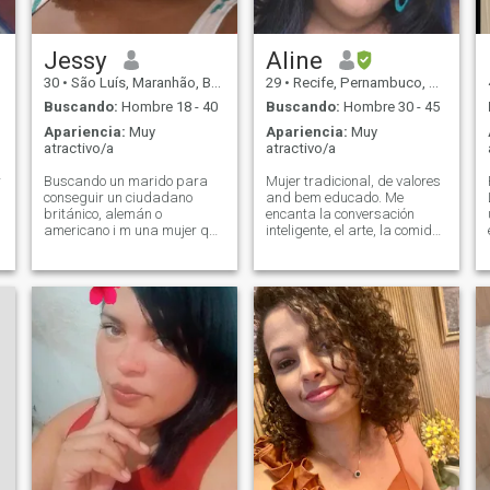
a
e
Jessy
Aline
30
•
São Luís, Maranhão, Brasil
29
•
Recife, Pernambuco, Brasil
Buscando:
Hombre 18 - 40
Buscando:
Hombre 30 - 45
Apariencia:
Muy
Apariencia:
Muy
atractivo/a
atractivo/a
r
Buscando un marido para
Mujer tradicional, de valores ​​
conseguir un ciudadano
and bem educado. Me
británico, alemán o
encanta la conversación
americano i m una mujer que
inteligente, el arte, la comida,
le encanta explorar la vida y
las películas y la actividad
está listo para conocer a
física. enhum love
alguien especial. Estoy
adventures y feel comfortable
orientado a la familia y
em almoço de evento ou
e
aprecio la vida en familia
situa. Puedo saltar de un
Busco una pareja que
restaurante con 3 estrellas
e
comparta el sueño de
Michelin directamente a una
construir una familia, con
caminata, un entrenamiento
planes para casarse e hijos.
de peso pesado o un vuelo a
Se valor compromisso e a
cualquier lugar, siempre y
ideia de ​​building um futuro,
cuando pueda llevar mis
penso que podemos ser a
libros en mi maleta. enhum
perfect match. Look: Solo
trabalho e Soy
puedo ver tu mensage si
independiente, más\ que
pagas este sitio.
quando o que se quando o