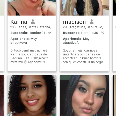
compañerismo.
Karina
madison
21
•
Lages, Santa Catarina, Brasil
29
•
Araçatuba, São Paulo, Brasil
e
Buscando:
Hombre 21 - 44
Buscando:
Hombre 30 - 89
Apariencia:
Muy
Apariencia:
Muy
atractivo/a
atractivo/a
Oi,tudo bem? meu nome é
Soy una mujer cariñosa,
Karina,sou da cidade de
auténtica y con ganas de
Laguna - SC . Hello,nice to
encontrar un buen hombre
meet you 😊 My name is
con quien construir un hogar
Karina,brazilian and Latina
basado en amor, respeto y
a
girl from the South. I like to
valores sólidos. Busco una
study cultures and
conexión real, alguien que
languages and my dream is
tenga metas claras y quiera
l
to be a elementary teacher,to
compartir la vida en equipo.
have kids and fam
Me encanta disfrutar de los
pequeños momentos, una
buena conversación y crear
recuerdos especiales. Si eres
un hombre honesto, con buen
corazón y listo para algo
serio