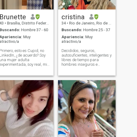
equilibrado, interesante e
interesada en conocer mi
mundo, tener momentos
increíbles, aprender nuevas
Brunette
cristina
culturas, estoy muy bien
43
•
Brasília, Distrito Federal, Brasil
34
•
Rio de Janeiro, Rio de Janeiro, Brasil
resuelto! my
Buscando:
Hombre 37 - 60
Buscando:
Hombre 25 - 37
Apariencia:
Muy
Apariencia:
Muy
atractivo/a
atractivo/a
Primero, esto es Cupid, no
Decididos, seguros,
LinkedIn, ¿de acuerdo? Soy
autosuficientes, inteligentes y
una mujer adulta
libres de tiempo para
experimentada, soy real, mis
hombres inseguros e
fotos son reales, no te pediré
indecisos que tienen miedo
dinero, estoy buscando una
de vivir junto a una mujer
relación seria y una vida
independiente. Me encanta
ligera y tranquila! Please
viajar y vivir la vida al
don't put in your profile you
máximo, me gusta cuidarme
talk in Spanish, just cause
y ser siempre hermosa,
you know Hola, gracias Si no
mantengo mi cuerpo y mente
tienes tiempo para hablar,
siempre activos. Mi mayor
no tienes el tiempo para tener
adjetivo es la sonrisa y el
una relación 😜 Eres el que
encanto que se mueven a
modifica tu entorno. Había
través de mi confianza.
un granjero que cultivaba
maíz de excelente calidad.
Cada año gané el premio al
mejor maíz cultivado. Un