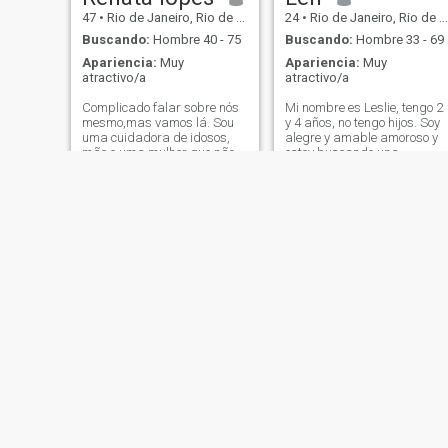
47
•
Rio de Janeiro, Rio de Janeiro, Brasil
24
•
Rio de Janeiro, Rio de Janeiro, Brasil
Buscando:
Hombre 40 - 75
Buscando:
Hombre 33 - 69
Apariencia:
Muy
Apariencia:
Muy
atractivo/a
atractivo/a
Complicado falar sobre nós
Mi nombre es Leslie, tengo 2
mesmo,mas vamos lá. Sou
y 4 años, no tengo hijos. Soy
uma cuidadora de idosos,
alegre y amable amoroso y
mãe e uma mulher que não
estoy buscando una
desistiu de encontrar um
hermosa relación a largo
relacionamento
plazo. Por um posto positivo
saudável,com muita
e ambitioso perso. Exigente,
cumplicidade e paixão.
pero justo con sentido del
Adoro viajar,está em contato
humor. No importa lo que te
com a natureza,mas tbm
diga sobre mí, tendrás tu
gosto de confo
propia opinión de todos
modos, ¿verdad? Me
gustaría decir que soy una
muy buena persona. Todos
podemos dizer é que para
meu parte, que se proveja o
melhor de meu. . .
Mary
Rayssa
25
•
Itajaí, Santa Catarina, Brasil
34
•
Manaus, Amazonas, Brasil