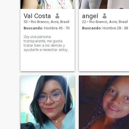
Val Costa
angel
53
•
Rio Branco, Acre, Brasil
22
•
Rio Branco, Acre, Brasil
Buscando:
Hombre 45 - 70
Buscando:
Hombre 28 - 58
Soy una persona
transparente, me gusta
tratar bien a los demás y
ayudarte a necesitar. estoy
muy humorada, bien con la
vida, diviértete en casa con
mis amigos.