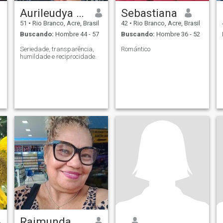
Aurileudya Rocha de Freitas
Sebastiana
51
•
Rio Branco, Acre, Brasil
42
•
Rio Branco, Acre, Brasil
Buscando:
Hombre 44 - 57
Buscando:
Hombre 36 - 52
Seriedade, transparência,
Romántico
humildade e reciprocidade.
Raimunda Ferreira Conceição
.