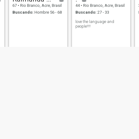
67
•
Rio Branco, Acre, Brasil
44
•
Rio Branco, Acre, Brasil
Buscando:
Hombre 56 - 68
Buscando:
27 - 33
love the language and
people!!!!
Silyane
Maria da Conceição
47
•
Rio Branco, Acre, Brasil
46
•
Rio Branco, Acre, Brasil