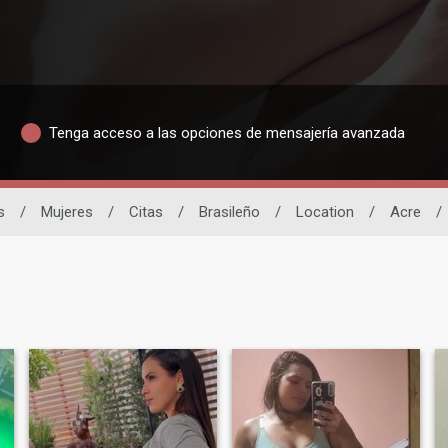
Tenga acceso a las opciones de mensajería avanzada
s
/
Mujeres
/
Citas
/
Brasileño
/
Location
/
Acre
/