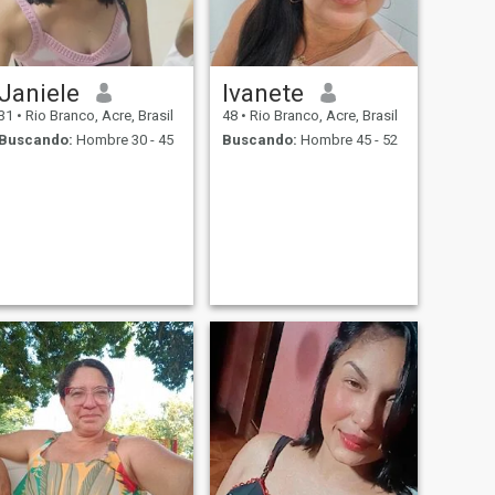
Janiele
Ivanete
31
•
Rio Branco, Acre, Brasil
48
•
Rio Branco, Acre, Brasil
Buscando:
Hombre 30 - 45
Buscando:
Hombre 45 - 52