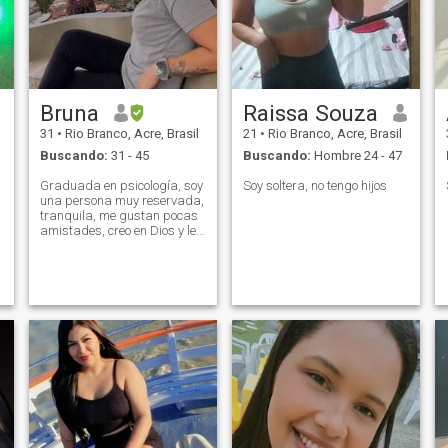
Bruna
Raissa Souza
31
•
Rio Branco, Acre, Brasil
21
•
Rio Branco, Acre, Brasil
Buscando:
31 - 45
Buscando:
Hombre 24 - 47
Graduada en psicología, soy
Soy soltera, no tengo hijos
una persona muy reservada,
tranquila, me gustan pocas
amistades, creo en Dios y le
tengo mucho miedo, porque
sin él no somos nada. Me
gusta una buena película,
cine, restaurantes, viajes,
lugares tranquilos y
tranquilos. Me encanta
practicar actividad física,
culturismo, correr , y amo a
la familia. Si no valoras a tu
familia, no valoras a nadie
más.