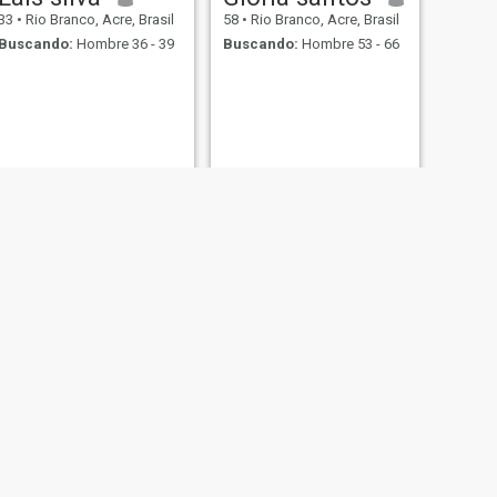
33
•
Rio Branco, Acre, Brasil
58
•
Rio Branco, Acre, Brasil
Buscando:
Hombre 36 - 39
Buscando:
Hombre 53 - 66
SIGUIENTE
Alison
42
•
Rio Branco, Acre, Brasil