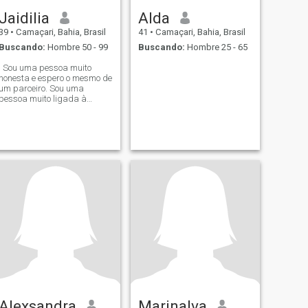
Jaidilia
Alda
39
•
Camaçari, Bahia, Brasil
41
•
Camaçari, Bahia, Brasil
Buscando:
Hombre 50 - 99
Buscando:
Hombre 25 - 65
. Sou uma pessoa muito
honesta e espero o mesmo de
um parceiro. Sou uma
pessoa muito ligada à
família e adoro passar
tempo com os meus entes
queridos. Sou carnívora e
adoro receitas culinárias.
Adoro fazer churrascos.
Adoro fazer caminhadas e
estar e
Alexsandra
Marinalva