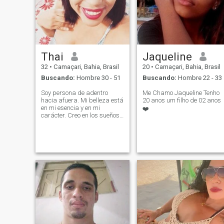
Thai
Jaqueline
32
•
Camaçari, Bahia, Brasil
20
•
Camaçari, Bahia, Brasil
Buscando:
Hombre 30 - 51
Buscando:
Hombre 22 - 33
Soy persona de adentro
Me Chamo Jaqueline Tenho
hacia afuera. Mi belleza está
20 anos um filho de 02 anos
en mi esencia y en mi
❤️
carácter. Creo en los sueños,
no en la utopía. Pero cuando
sueño, sueño alto. Estoy aquí
es vivir, caer, aprender,
levantarme y seguir
adelante.