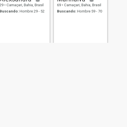
29
•
Camaçari, Bahia, Brasil
69
•
Camaçari, Bahia, Brasil
Buscando:
Hombre 29 - 52
Buscando:
Hombre 59 - 70
SIGUIENTE
Vanessa
29
•
Camaçari, Bahia, Brasil