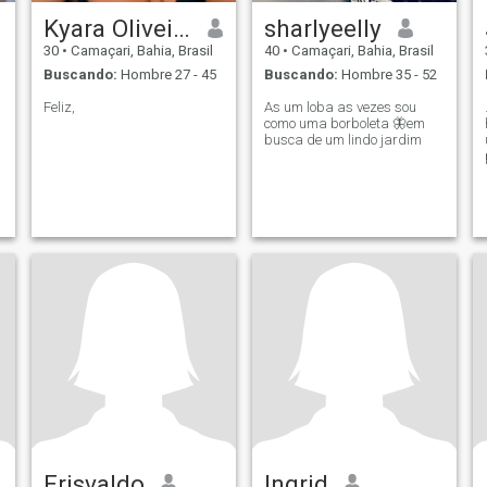
Kyara Oliveira
sharlyeelly
30
•
Camaçari, Bahia, Brasil
40
•
Camaçari, Bahia, Brasil
Buscando:
Hombre 27 - 45
Buscando:
Hombre 35 - 52
Feliz,
As um loba as vezes sou
como uma borboleta 🦋em
busca de um lindo jardim
Erisvaldo
Ingrid