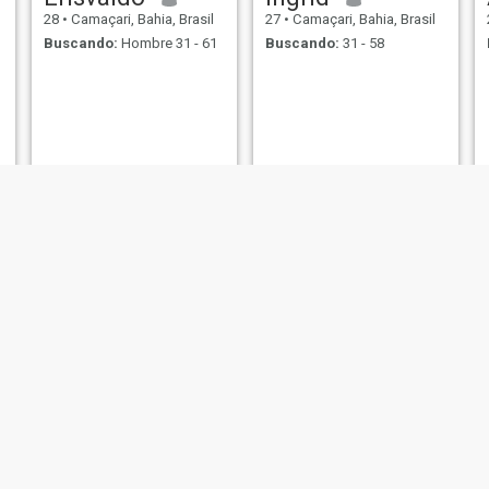
28
•
Camaçari, Bahia, Brasil
27
•
Camaçari, Bahia, Brasil
Buscando:
Hombre 31 - 61
Buscando:
31 - 58
Maria telma santiago
Rosa
66
•
Camaçari, Bahia, Brasil
28
•
Camaçari, Bahia, Brasil