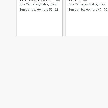
55
•
Camaçari, Bahia, Brasil
46
•
Camaçari, Bahia, Brasil
Buscando:
Hombre 50 - 62
Buscando:
Hombre 47 - 70
Creane de
Neuraci
40
•
Camaçari, Bahia, Brasil
61
•
Camaçari, Bahia, Brasil