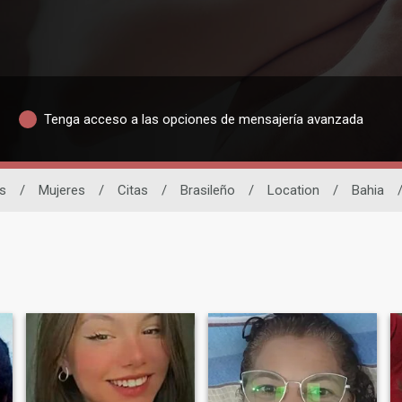
Tenga acceso a las opciones de mensajería avanzada
as
/
Mujeres
/
Citas
/
Brasileño
/
Location
/
Bahia