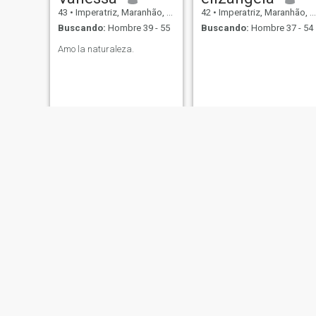
43
•
Imperatriz, Maranhão, Brasil
42
•
Imperatriz, Maranhão, Brasil
Buscando:
Hombre 39 - 55
Buscando:
Hombre 37 - 54
Amo la naturaleza.
Thaize
Antonia
33
•
Imperatriz, Maranhão, Brasil
56
•
Imperatriz, Maranhão, Brasil