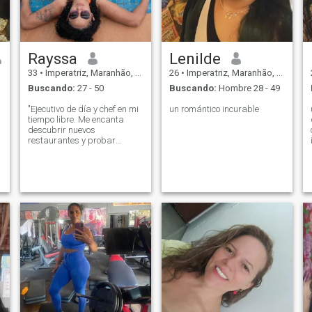
Rayssa
Lenilde
33
•
Imperatriz, Maranhão, Brasil
26
•
Imperatriz, Maranhão, Brasil
Buscando:
27 - 50
Buscando:
Hombre 28 - 49
"Ejecutivo de día y chef en mi
un romántico incurable
tiempo libre. Me encanta
descubrir nuevos
restaurantes y probar
diferentes recetas. Buscando
algo para compartir buenos
momentos y excelentes
comidas."