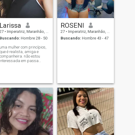
Larissa
ROSENI
27
•
Imperatriz, Maranhão, Brasil
27
•
Imperatriz, Maranhão, Brasil
Buscando:
Hombre 28 - 50
Buscando:
Hombre 43 - 47
uma mulher com princípios,
que é realista, amiga e
companheira. não estou
interessada em passa
tempo, (afinal temos só uns
70 anos pela frente)