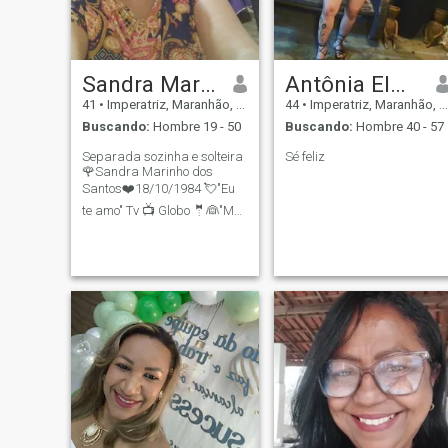
Sandra Marinho dos Santos
Antônia Elma
41
•
Imperatriz, Maranhão, Brasil
44
•
Imperatriz, Maranhão, Brasil
Buscando:
Hombre 19 - 50
Buscando:
Hombre 40 - 57
Separada sozinha e solteira
Sé feliz
🌹Sandra Marinho dos
Santos❤️18/10/1984 💘"Eu
te amo" Tv 📺 Globo 🤵👰"Meu
bem"👫Meus pais e os meus
irmãos moram em umas
casas 🏠🏠 no
Assentamento Sede Batalha
que fica perto de Sítio Novo
Maranhão Brasil 🇧🇷
Sandra Marin