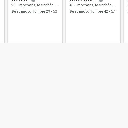
29
•
Imperatriz, Maranhão, Brasil
48
•
Imperatriz, Maranhão, Brasil
Buscando:
Hombre 29 - 50
Buscando:
Hombre 42 - 57
Juliana
Rosileia
26
•
Imperatriz, Maranhão, Brasil
39
•
Imperatriz, Maranhão, Brasil