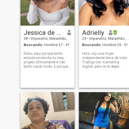
Jessica de Lima
Adrielly
38
•
Imperatriz, Maranhão, Brasil
24
•
Imperatriz, Maranhão, Brasil
Buscando:
Hombre 37 - 47
Buscando:
Hombre 29 - 51
Estou aqui porque tenho
Hola, soy una mujer
estada envolvida no meu
independiente llena de vida!
projeto ultimamente e não
Trabajo con marketing
tenho saído muito. E porque
digital, pero no te dejes
nenhum dos convites que
engañar – no solo me refiero
recebi me convenceu. Acho
a números y estrategias,
que estamos ficando
también sé cómo hacer
bastante seletivos, talvez
cualquier momento ligero y
seja por isso que esses
divertido (mi estado de
aplicativos existem. Sou br
ánimo es casi un activo
personal, solo pierde ante mi
encanto).