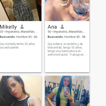
Mikelly
Ana
20
•
Imperatriz, Maranhão, Brasil
50
•
Imperatriz, Maranhão, Brasil
Buscando:
Hombre 30 - 60
Buscando:
Hombre 50 - 58
Sou michelly tenho 20 años
Soy soltera, brasileña y de
sou estudante
Maranhão, tengo 50 años,
tengo una licenciatura en
administración. Trabajo en el
segmento de ventas de la
zona comercial. Me encanta
viajar, conocer gente y leer.