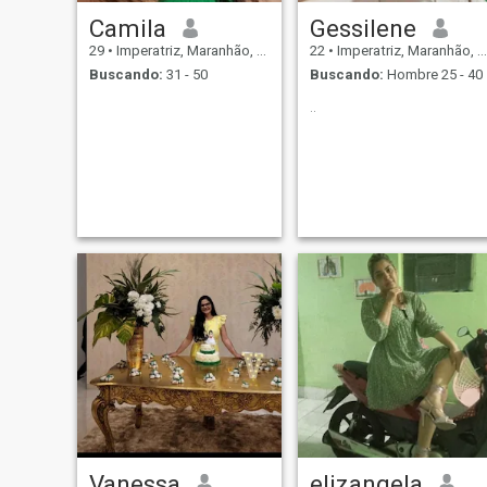
Camila
Gessilene
29
•
Imperatriz, Maranhão, Brasil
22
•
Imperatriz, Maranhão, Brasil
Buscando:
31 - 50
Buscando:
Hombre 25 - 40
..
Vanessa
elizangela