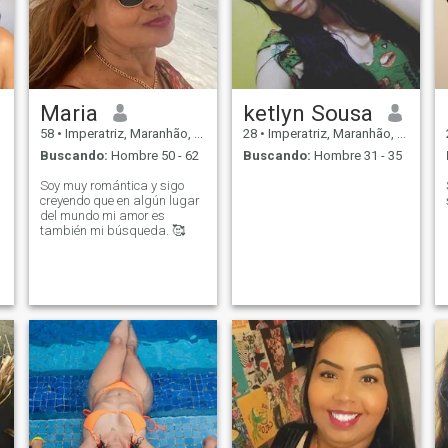
Maria
ketlyn Sousa
58
•
Imperatriz, Maranhão, Brasil
28
•
Imperatriz, Maranhão, Brasil
Buscando:
Hombre 50 - 62
Buscando:
Hombre 31 - 35
Soy muy romántica y sigo
creyendo que en algún lugar
del mundo mi amor es
también mi búsqueda. 🥰