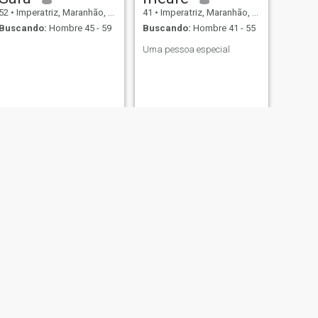
52
•
Imperatriz, Maranhão, Brasil
41
•
Imperatriz, Maranhão, Brasil
Buscando:
Hombre 45 - 59
Buscando:
Hombre 41 - 55
Uma pessoa especial
SIGUIENTE
Antônia
29
•
Imperatriz, Maranhão, Brasil