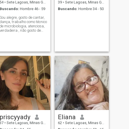
54
•
Sete Lagoas, Minas Gerais, Brasil
39
•
Sete Lagoas, Minas Gerais, Brasil
Buscando:
Hombre 46 - 59
Buscando:
Hombre 34 - 50
Sou alegre, gosto de cantar,
dança, trabalho como técnico
de microbiologia, atenciosa,
verdadeira , não gosto de
mentiras, sou negra, um
pouco acima do peso ,tenho
uma filha, moro com mãe .
Meço 1,65
priscyyady
Eliana
37
•
Sete Lagoas, Minas Gerais, Brasil
62
•
Sete Lagoas, Minas Gerais, Brasil