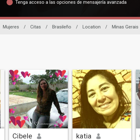
Tenga acceso a las opciones de mensajería avanzada
Mujeres
/
Citas
/
Brasileño
/
Location
/
Minas Gerais
Cibele
katia