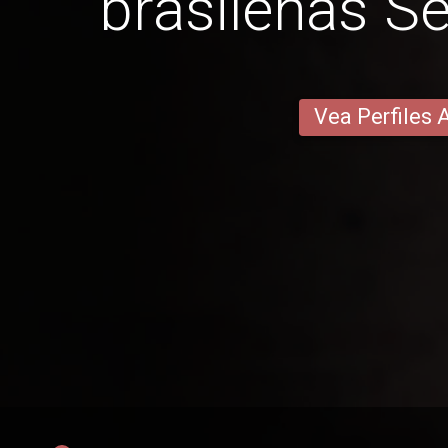
brasileñas S
Vea Perfiles 