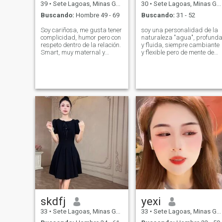
39
•
Sete Lagoas, Minas Gerais, Brasil
30
•
Sete Lagoas, Minas Gerais, Brasil
Buscando:
Hombre 49 - 69
Buscando:
31 - 52
Soy cariñosa, me gusta tener
soy una personalidad de la
complicidad, humor pero con
naturaleza "agua", profund
respeto dentro de la relación.
y fluida, siempre cambiante
Smart, muy maternal y
y flexible pero de mente de
tiendo a preOccupation
poder, salvaje y fuerte en lo
mucho por el bienestar de
básico. natural, antiguo,
quienes rodeo me. Estoy
femenino, leal, honesto.
interesado en proteger el
diferente. sorprendente.
medio ambiente. I care for me
Romántico, emocional snd
misma, sin llegar a los
sensible, deporte, pole
excesos y espero lo mismo de
dance, viajar, esquí, buceo,
mi pareja. Cuidemos de sí
yate, conducción, spa,
mismo y de la madre. Me
astrología, física cuántica,
guío a explorar y a la belleza
surf, todos los deportes
de la naturaleza y los
acuáticos
animales. Creo que soy una
persona amusing, y mis
amigos me describen como
dulce y delicada. Aporaria,
dulzura, love, respeto, apoyo,
colaboración, independencia,
disposición a explorar en el
entorno, compañerismo,
skdfj
yexi
humildad a la relación
nuestra. Eres importante
33
•
Sete Lagoas, Minas Gerais, Brasil
33
•
Sete Lagoas, Minas Gerais, Brasil
para mí ser tu amigo, tu