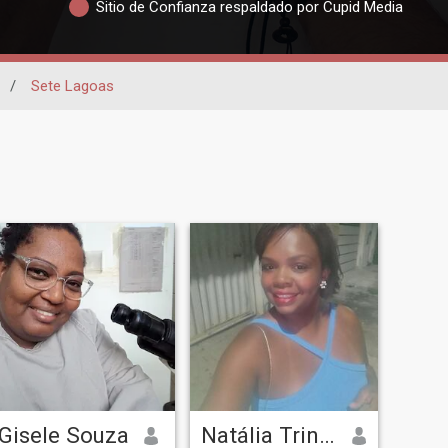
Sitio de Confianza respaldado por Cupid Media
/
Sete Lagoas
Gisele Souza
Natália Trindade de Sousa