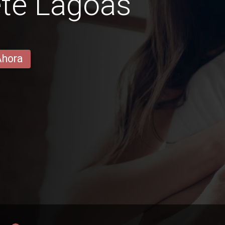
ete Lagoas
Ahora