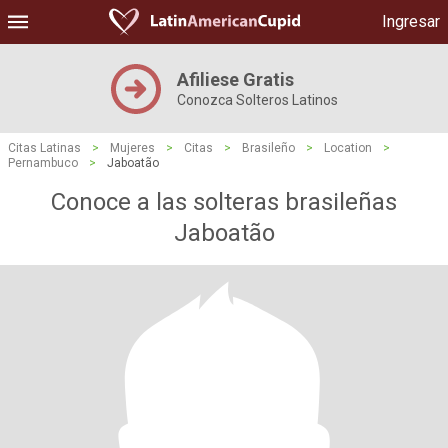
Ingresar
Afiliese Gratis
Conozca Solteros Latinos
Citas Latinas
>
Mujeres
>
Citas
>
Brasileño
>
Location
>
Pernambuco
>
Jaboatão
Conoce a las solteras brasileñas
Jaboatão