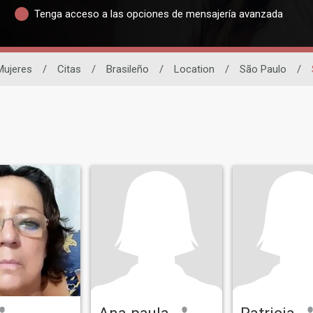
Tenga acceso a las opciones de mensajería avanzada
Mujeres
/
Citas
/
Brasileño
/
Location
/
São Paulo
/
Ana paula
Patricia