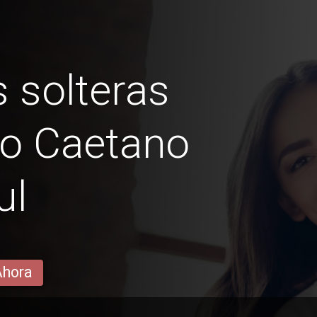
 solteras
ão Caetano
ul
Ahora