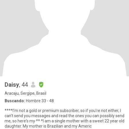
Daisy
, 44
Aracaju, Sergipe, Brasil
Buscando:
Hombre 33 - 48
****I'm not a gold or premium subscriber, so if you're not either, I
can't send you messages and read the ones you can possibly send
me, so here's my ** *I am a single mother with a sweet 22 year old
daughter. My mother is Brazilian and my Americ