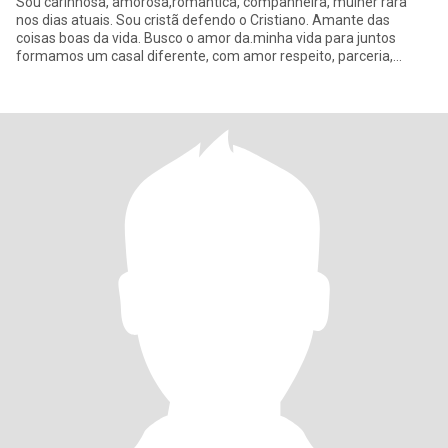
Sou carinhosa, amorosa,romântica, companheira, mulher rara
nos dias atuais. Sou cristã defendo o Cristiano. Amante das
coisas boas da vida. Busco o amor da.minha vida para juntos
formamos um casal diferente, com amor respeito, parceria,
lealdade