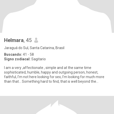
Helmara
, 45
Jaraguá do Sul, Santa Catarina, Brasil
Buscando:
41 - 58
Signo zodiacal:
Sagitario
I am a very ,affectionate , simple and at the same time
sophisticated, humble, happy and outgoing person, honest,
faithful, I'm not here looking for sex, I'm looking for much more
than that... Something hard to find, that is well beyond the
horizon..