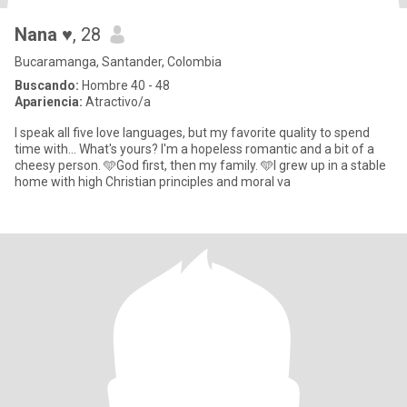
Nana ♥️
, 28
Bucaramanga, Santander, Colombia
Buscando:
Hombre 40 - 48
Apariencia:
Atractivo/a
I speak all five love languages, but my favorite quality to spend
time with... What's yours? I'm a hopeless romantic and a bit of a
cheesy person. 🩵God first, then my family. 🩵I grew up in a stable
home with high Christian principles and moral va