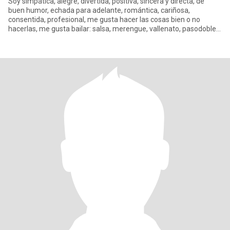
Soy simpática, alegre, divertida, positiva, sincera y directa, de
buen humor, echada para adelante, romántica, cariñosa,
consentida, profesional, me gusta hacer las cosas bien o no
hacerlas, me gusta bailar: salsa, merengue, vallenato, pasodobles,
c