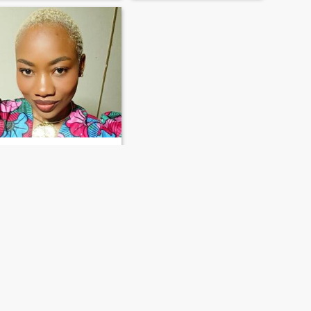
Ami
42
•
Cali, Valle del Cauca, Colombia
Buscando:
Hombre 30 - 50
Altura:
6'9" (206 cm)
SIGUIENTE
ÚLTIMO