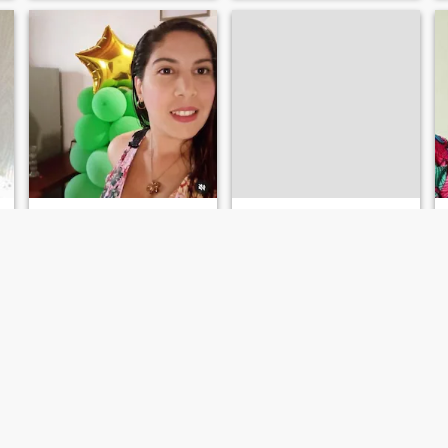
Angela
LEIDY
25
•
Rionegro, Antioquia, Colombia
24
•
Pereira, Risaralda, Colombia
Buscando:
Hombre 28 - 50
Buscando:
Hombre 22 - 35
Altura:
6'1" (185 cm)
Altura:
6'1" (186 cm)
Tall white. Black hair.