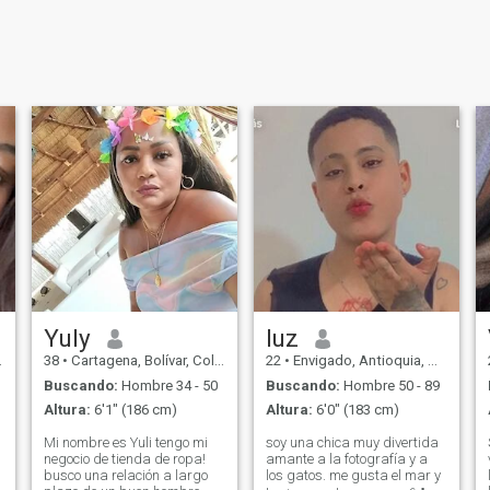
Yuly
luz
38
•
Cartagena, Bolívar, Colombia
22
•
Envigado, Antioquia, Colombia
Buscando:
Hombre 34 - 50
Buscando:
Hombre 50 - 89
Altura:
6'1" (186 cm)
Altura:
6'0" (183 cm)
Mi nombre es Yuli tengo mi
soy una chica muy divertida
negocio de tienda de ropa!
amante a la fotografía y a
busco una relación a largo
los gatos. me gusta el mar y