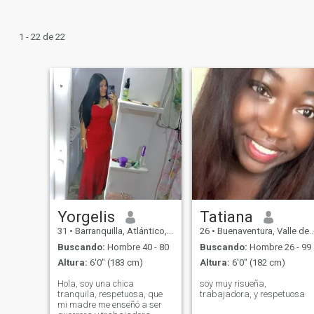
1 - 22 de 22
Yorgelis
Tatiana
31
•
Barranquilla, Atlántico, Colombia
26
•
Buenaventura, Valle del Cauca, Colombia
Buscando:
Hombre 40 - 80
Buscando:
Hombre 26 - 99
Altura:
6'0" (183 cm)
Altura:
6'0" (182 cm)
Hola, soy una chica
soy muy risueña,
tranquila, respetuosa, que
trabajadora, y respetuosa
mi madre me enseñó a ser