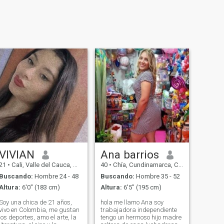
VIVIAN
Ana barrios
21
•
Cali, Valle del Cauca, Colombia
40
•
Chía, Cundinamarca, Colombia
Buscando:
Hombre 24 - 48
Buscando:
Hombre 35 - 52
Altura:
6'0" (183 cm)
Altura:
6'5" (195 cm)
Soy una chica de 21 años,
hola me llamo Ana soy
vivo en Colombia, me gustan
trabajadora independiente
los deportes, amo el arte, la
tengo un hermoso hijo madre