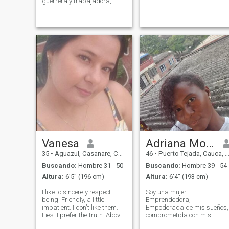
guerrera y trabajadora,
lucho diariamente por mi
felicidad y mi paz, busco un
hombre honesto que me
respete y me represente y me
cuide, odio las mentiras, y no
estoy en Busca de dinero de
ningún hombre, yo no pediré
dinero nunca. Me encuentro
en Venezuela pero tengo Visa
americana, Pero la app no
me deja modificar dónde
estoy.
Vanesa
Adriana Molina Córdoba
35
•
Aguazul, Casanare, Colombia
46
•
Puerto Tejada, Cauca, Colombia
Buscando:
Hombre 31 - 50
Buscando:
Hombre 39 - 54
Altura:
6'5" (196 cm)
Altura:
6'4" (193 cm)
I like to sincerely respect
Soy una mujer
being. Friendly, a little
Emprendedora,
impatient. I don't like them.
Empoderada de mis sueños,
Lies. I prefer the truth. Above.
comprometida con mis
All things even before.
deberes de madre, hija y