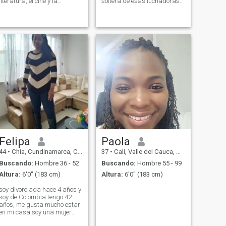
literatura, el cine y la
soltera de esas luchadoras
naturaleza, soy algo
inalcanzable que no se
extrovertida. me encantan los
rinden ante nada la verdad
idiomas y me encanta
espero conseguir a esa
aprender siempre cosas
persona que sí quiera una
nuevas.
relación estable y que este
dispuesto aguantar mis
risas, mis virtudes y mis
defectos soy clara con las
personas por qué me gustan
que conmigo lo sean en fin
como toda colombiana y más
si es barranquillera como lo
soy yo
Felipa
Paola
44
•
Chía, Cundinamarca, Colombia
37
•
Cali, Valle del Cauca, Colombia
Buscando:
Hombre 36 - 52
Buscando:
Hombre 55 - 99
Altura:
6'0" (183 cm)
Altura:
6'0" (183 cm)
soy divorciada hace 4 años y
soy de Colombia tengo 42
años, me gusta mucho estar
en mi casa,soy una mujer
divertida alegre y cariñosa y