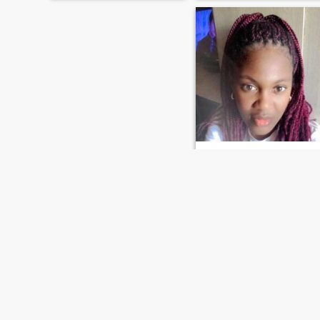
sonreír, leer, comer entre
muchas otras cosas
Viviana
30
•
Cali, Valle del Cauca, Colombia
Buscando:
Hombre 35 - 52
Altura:
6'1" (185 cm)
PRIMERO
ANTERIOR