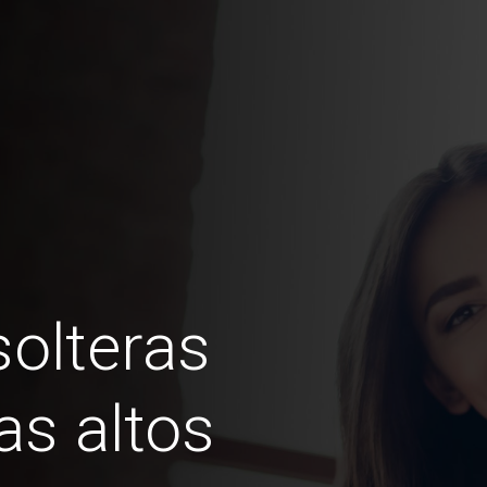
olteras
s altos