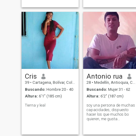
como compañera de vida
dispuesta a compartir lo
mejor de mi. Me encanta
compartir en familia, bailar,
cocinar y sobretodo dar a
ese Compañero lo mejor de
mi.
Cris
Antonio rua
39
•
Cartagena, Bolívar, Colombia
28
•
Medellín, Antioquia, Colombia
Buscando:
Hombre 20 - 40
Buscando:
Mujer 31 - 62
Altura:
6'1" (185 cm)
Altura:
6'2" (187 cm)
Tierna y leal
soy una persona de muchas
capacidades, dispuesto
hacer los que muchos bo
quieren, me gusta
arriesgarme, escuchar las
personas, soy agradable en
todos los aspectos, me gust