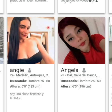
plazo de un buen hombre
los juegos de mesa.❤️‍🩹♟️
detallista atento y especial
que me quiera y me valore
angie
Angela
24
•
Medellín, Antioquia, Colombia
23
•
Cali, Valle del Cauca, Colombia
Buscando:
Hombre 75 - 80
Buscando:
Hombre 26 - 50
Altura:
6'0" (183 cm)
Altura:
6'5" (196 cm)
soy una chica honesta y
sincera