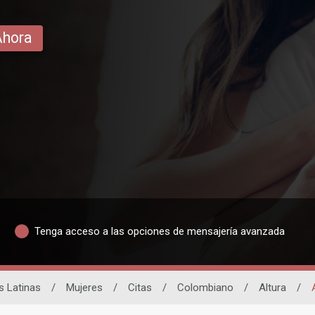
Ahora
Tenga acceso a las opciones de mensajería avanzada
s Latinas
/
Mujeres
/
Citas
/
Colombiano
/
Altura
/