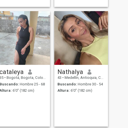
estoy segura q la persona q
esté conmigo lo haré feliz
cataleya
Nathalya
35
•
Bogotá, Bogota, Colombia
43
•
Medellín, Antioquia, Colombia
Buscando:
Hombre 25 - 68
Buscando:
Hombre 30 - 54
Altura:
6'0" (182 cm)
Altura:
6'0" (182 cm)