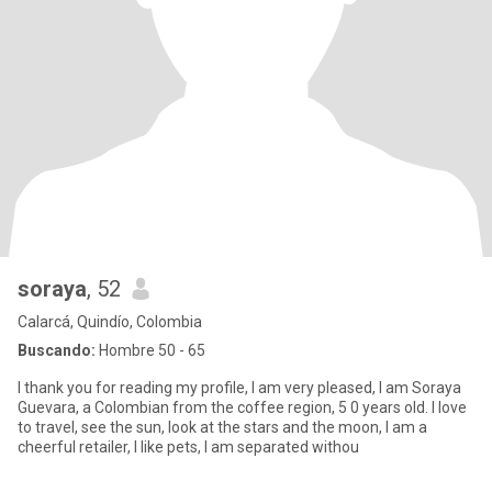
soraya
, 52
Calarcá, Quindío, Colombia
Buscando:
Hombre 50 - 65
I thank you for reading my profile, I am very pleased, I am Soraya
Guevara, a Colombian from the coffee region, 5 0 years old. I love
to travel, see the sun, look at the stars and the moon, I am a
cheerful retailer, I like pets, I am separated withou