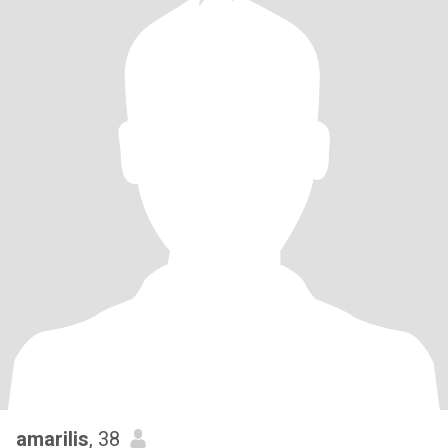
amarilis
, 38