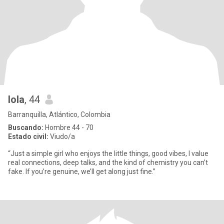
lola
, 44
Barranquilla, Atlántico, Colombia
Buscando:
Hombre 44 - 70
Estado civil:
Viudo/a
“Just a simple girl who enjoys the little things, good vibes, I value
real connections, deep talks, and the kind of chemistry you can’t
fake. If you’re genuine, we’ll get along just fine.”