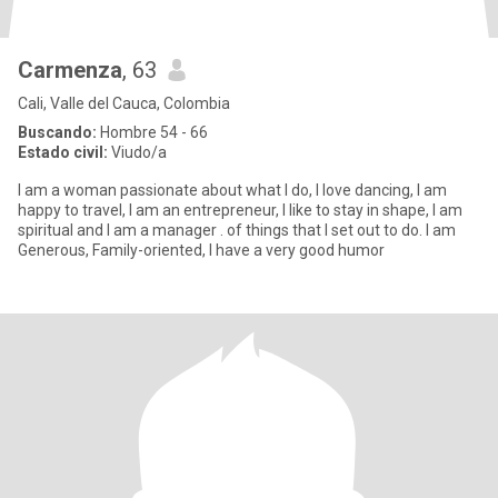
Carmenza
, 63
Cali, Valle del Cauca, Colombia
Buscando:
Hombre 54 - 66
Estado civil:
Viudo/a
I am a woman passionate about what I do, I love dancing, I am
happy to travel, I am an entrepreneur, I like to stay in shape, I am
spiritual and I am a manager . of things that I set out to do. I am
Generous, Family-oriented, I have a very good humor