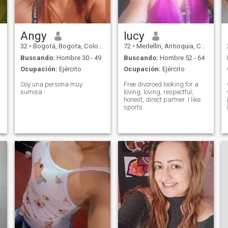
Angy
lucy
32
•
Bogotá, Bogota, Colombia
72
•
Medellín, Antioquia, Colombia
Buscando:
Hombre 30 - 49
Buscando:
Hombre 52 - 64
Ocupación:
Ejército
Ocupación:
Ejército
Soy una persona muy
Free divorced looking for a
sumisa
loving, loving, respectful,
honest, direct partner. I like
sports.