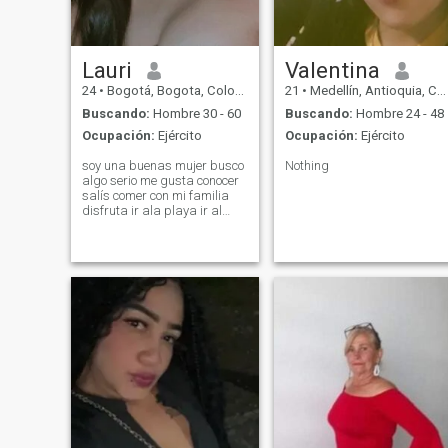
Lauri
Valentina
24
•
Bogotá, Bogota, Colombia
21
•
Medellín, Antioquia, Colombia
Buscando:
Hombre 30 - 60
Buscando:
Hombre 24 - 48
Ocupación:
Ejército
Ocupación:
Ejército
soy una buenas mujer busco
Nothing
algo serio me gusta conocer
salís comer con mi familia
disfruta ir ala playa ir al
Cine