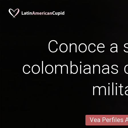
Conoce a s
colombianas c
milit
Vea Perfiles 