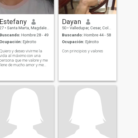
Estefany
Dayan
27
•
Santa Marta, Magdalena, Colombia
50
•
Valledupar, Cesar, Colombia
Buscando:
Hombre 28 - 49
Buscando:
Hombre 44 - 58
Ocupación:
Ejército
Ocupación:
Ejército
Quiero y deseo vivirme la
Con principios y valores
vida al máximo con una
persona que me valore y me
llene de mucho amor y me
conciente todos mis
caprichos y deseos