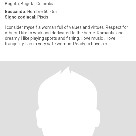
Bogotá, Bogota, Colombia
Buscando:
Hombre 50 - 55
Signo zodiacal:
Piscis
I consider myself a woman full of values ​​and virtues. Respect for
others. I like to work and dedicated to the home. Romantic and
dreamy. I like playing sports and fishing. I love music . I love
tranquility, I am a very safe woman. Ready to have a n