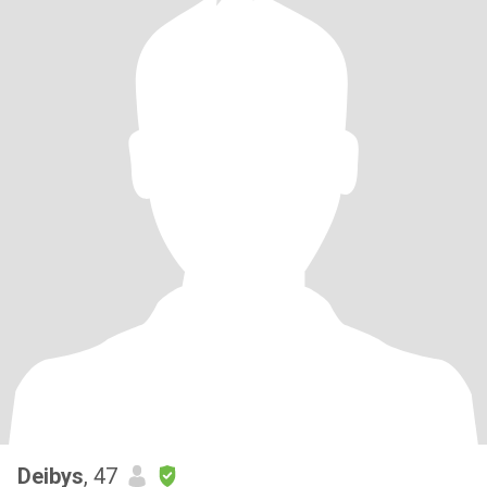
Deibys
, 47