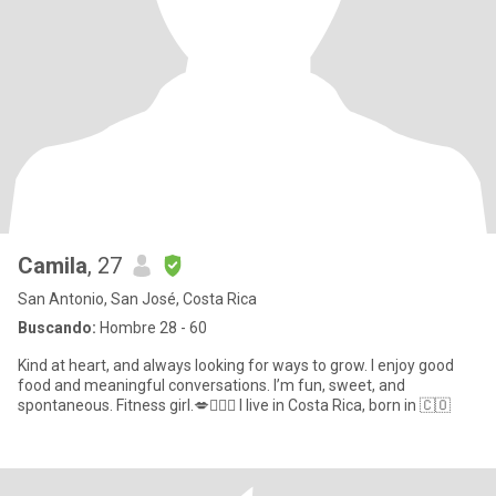
Camila
, 27
San Antonio, San José, Costa Rica
Buscando:
Hombre 28 - 60
Kind at heart, and always looking for ways to grow. I enjoy good
food and meaningful conversations. I’m fun, sweet, and
spontaneous. Fitness girl.💋🏋🏼‍♀️ I live in Costa Rica, born in 🇨🇴