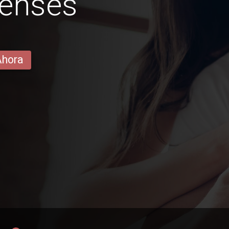
censes
Ahora