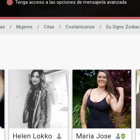
Tenga acceso a las opciones de mensajería avanzada
nas
/
Mujeres
/
Citas
/
Costarricense
/
Su Signo Zodiac
Helen Lokko
María Jose