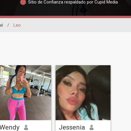
Sitio de Confianza respaldado por Cupid Media
al
/
Leo
Wendy
Jessenia