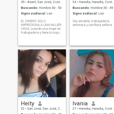
45
•
Aserrí, San José, Costa Rica
34
•
Heredia, Heredia, Costa Rica
Buscando:
Hombre 40 - 50
Buscando:
Hombre 30 - 49
Signo zodiacal:
Leo
Signo zodiacal:
Leo
EL DINERO SOLO
Soy amable, trabajadora,
IMPRESIONA A UNA MUJER
amorosa y cariñosa señora
VAGA, cuando una mujer es
trabajadora y tiene lo suyo,
un hombre con dinero no
significa nada. Me encanta
bailar. SI ERES MENOR DE
46 AÑOS, SI FUMAS O
CONSUMES DROGAS Y NO
TIENES FOTO X FA NO ME
CONTACTES, GRACIAS. NO
ME INTERESA EL SEXO
VIRTUAL. No me hagas
perder mi tiempo si estás
aqui para jugar xq yo no. NO
SOY BISEXUAL. NO ME
INTERESAN LOS HOMBRES
FLACOS O DELGADOS, MI
HOMBRE DEBE SER MAS
ALTO Q YO Y PESAR MAS Q
YO. YO PESO 74KG. SERÁ
QUE EXISTEN HOMBRES
Heity
Ivania
CON VALORES? QUE NO
32
•
San José, San José, Costa Rica
27
•
Heredia, Heredia, Costa Rica
QUIERAN ACOSTARSE CON
UNO EL MISMO DIA Q LO