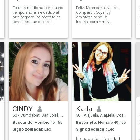
Estudia medicina por mucho
Feliz. Me.encanta viajar.
tiempo ahora me dedico al
Compartir. Soy muy
arte corporal no necesito de
amistosa sencilla
personas que quieran
trabajadora y muy
ofrecer sus bienes más bien
responsable me encanta la
quiero alguien que me apoye
playa. Los atardeceres y la
en mi camino sin importar
vida en paz, la aventura, el
que
ser feliz es mi meta.
CINDY
Karla
50
•
Curridabat, San José, Costa Rica
50
•
Alajuela, Alajuela, Costa Rica
Buscando:
Hombre 45 - 65
Buscando:
Hombre 40 - 55
Signo zodiacal:
Leo
Signo zodiacal:
Leo
No me gusta la falsedad