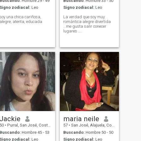
Buscando:
Hombre 29 - 49
Buscando:
Hombre 33 - 50
Signo zodiacal:
Leo
Signo zodiacal:
Leo
soy una chica cariñosa,
La verdad que soy muy
alegre, atenta, educada
romántica alegre divertida
...me gusta salir conecer
lugares ....
Jackie
maria neile
50
•
Purral, San José, Costa Rica
57
•
San José, Alajuela, Costa Rica
Buscando:
Hombre 45 - 53
Buscando:
Hombre 50 - 50
Signo zodiacal:
Leo
Signo zodiacal:
Leo