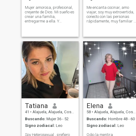
Mujer amorosa, profesional,
Me encanta cocinar, amo
creyente de Dios. Mi sueño es
viajar, soy muy extrovertida,
crear una familia,
conecto con las personas
entregarme a ella. Y
rápidamente, muy familiar y
encontrar un hombre que
amo lo que hago
desde el primer momento
profesionalmente📍
quiera amar, respetar y
apoyarme en todos los
sentidos.
Tatiana
Elena
41
•
Alajuela, Alajuela, Costa Rica
58
•
Alajuela, Alajuela, Costa Rica
Buscando:
Mujer 36 - 52
Buscando:
Hombre 48 - 60
Signo zodiacal:
Leo
Signo zodiacal:
Leo
Soy Heterosexual , prefiero
Odio la mentira