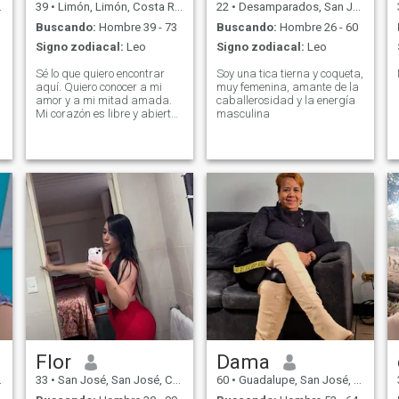
39
•
Limón, Limón, Costa Rica
22
•
Desamparados, San José, Costa Rica
Buscando:
Hombre 39 - 73
Buscando:
Hombre 26 - 60
Signo zodiacal:
Leo
Signo zodiacal:
Leo
Sé lo que quiero encontrar
Soy una tica tierna y coqueta,
aquí. Quiero conocer a mi
muy femenina, amante de la
amor y a mi mitad amada.
caballerosidad y la energía
Mi corazón es libre y abierto
masculina
a un hombre digno. Para mí,
lo principal es el desarrollo
personal y, por supuesto, el
amor y la familia!
Flor
Dama
33
•
San José, San José, Costa Rica
60
•
Guadalupe, San José, Costa Rica