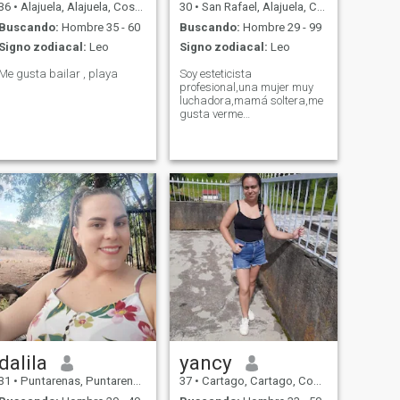
36
•
Alajuela, Alajuela, Costa Rica
30
•
San Rafael, Alajuela, Costa Rica
Buscando:
Hombre 35 - 60
Buscando:
Hombre 29 - 99
Signo zodiacal:
Leo
Signo zodiacal:
Leo
Me gusta bailar , playa
Soy esteticista
profesional,una mujer muy
luchadora,mamá soltera,me
gusta verme
bien,cocinar,siempre positiva
🤗no me gustan las mentiras
ni los juegos ☺️
dalila
yancy
31
•
Puntarenas, Puntarenas, Costa Rica
37
•
Cartago, Cartago, Costa Rica