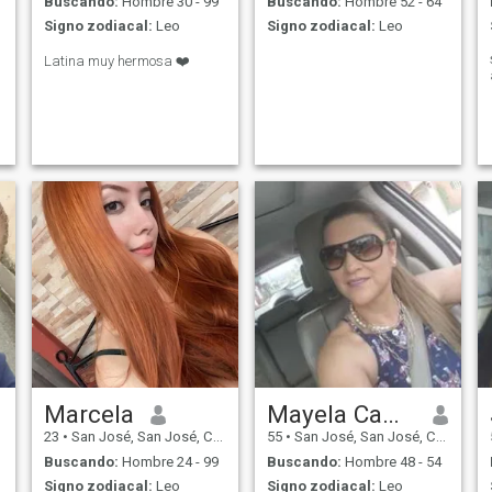
Buscando:
Hombre 30 - 99
Buscando:
Hombre 52 - 64
Signo zodiacal:
Leo
Signo zodiacal:
Leo
Latina muy hermosa ❤️
Marcela
Mayela Camacho
23
•
San José, San José, Costa Rica
55
•
San José, San José, Costa Rica
Buscando:
Hombre 24 - 99
Buscando:
Hombre 48 - 54
Signo zodiacal:
Leo
Signo zodiacal:
Leo