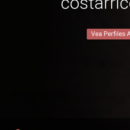
costarri
Vea Perfiles 