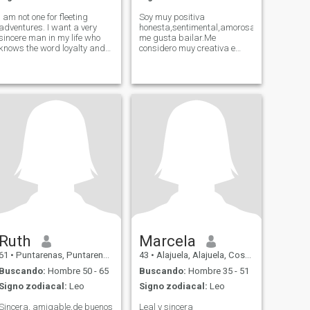
I am not one for fleeting
Soy muy positiva
adventures. I want a very
honesta,sentimental,amorosa.
sincere man in my life who
me gusta bailar.Me
knows the word loyalty and
considero muy creativa e
fidelity. I am not a usurper ...
inteligente,ARTISTA
nor. a profiteer...
CANTANTE.
Ruth
Marcela
61
•
Puntarenas, Puntarenas, Costa Rica
43
•
Alajuela, Alajuela, Costa Rica
Buscando:
Hombre 50 - 65
Buscando:
Hombre 35 - 51
Signo zodiacal:
Leo
Signo zodiacal:
Leo
Sincera, amigable,de buenos
Leal y sincera