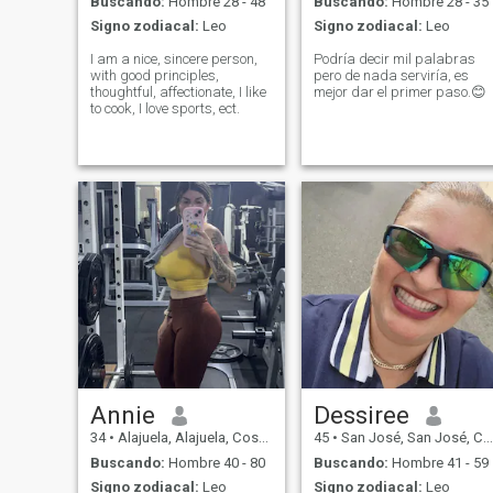
Buscando:
Hombre 28 - 48
Buscando:
Hombre 28 - 35
CONOCEN?
Signo zodiacal:
Leo
Signo zodiacal:
Leo
I am a nice, sincere person,
Podría decir mil palabras
with good principles,
pero de nada serviría, es
thoughtful, affectionate, I like
mejor dar el primer paso.😊
to cook, I love sports, ect.
Annie
Dessiree
34
•
Alajuela, Alajuela, Costa Rica
45
•
San José, San José, Costa Rica
Buscando:
Hombre 40 - 80
Buscando:
Hombre 41 - 59
Signo zodiacal:
Leo
Signo zodiacal:
Leo