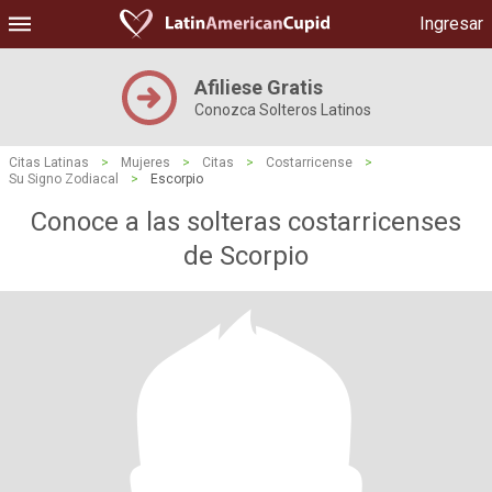
Ingresar
Afiliese Gratis
Conozca Solteros Latinos
Citas Latinas
>
Mujeres
>
Citas
>
Costarricense
>
Su Signo Zodiacal
>
Escorpio
Conoce a las solteras costarricenses
de Scorpio