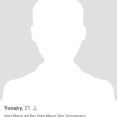
Yonairy
, 21
Hato Mayor del Rey, Hato Mayor, Rep. Dominicana