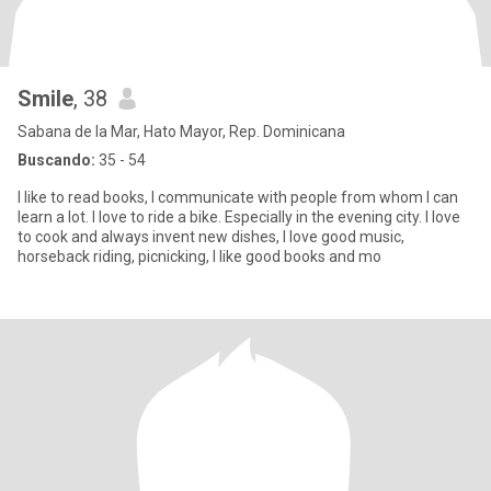
Smile
, 38
Sabana de la Mar, Hato Mayor, Rep. Dominicana
Buscando:
35 - 54
I like to read books, I communicate with people from whom I can
learn a lot. I love to ride a bike. Especially in the evening city. I love
to cook and always invent new dishes, I love good music,
horseback riding, picnicking, I like good books and mo