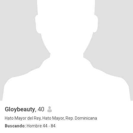
Gloybeauty
, 40
Hato Mayor del Rey, Hato Mayor, Rep. Dominicana
Buscando:
Hombre 44 - 84