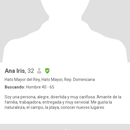
Ana Iris
, 32
Hato Mayor del Rey, Hato Mayor, Rep. Dominicana
Buscando:
Hombre 40 - 65
Soy una persona, alegre, divertida y muy cariñosa. Amante de la
familia, trabajadora, entregada y muy servicial. Me gusta la
naturaleza, el campo, la playa, conocer nuevos lugares.