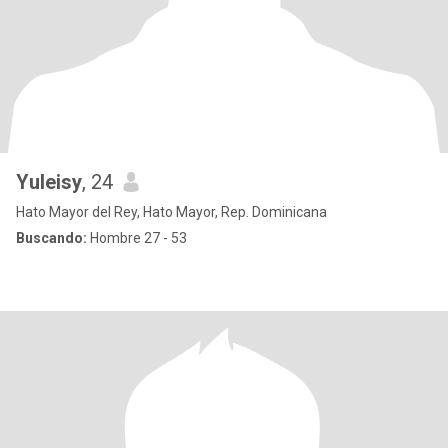
Yuleisy
, 24
Hato Mayor del Rey, Hato Mayor, Rep. Dominicana
Buscando:
Hombre 27 - 53