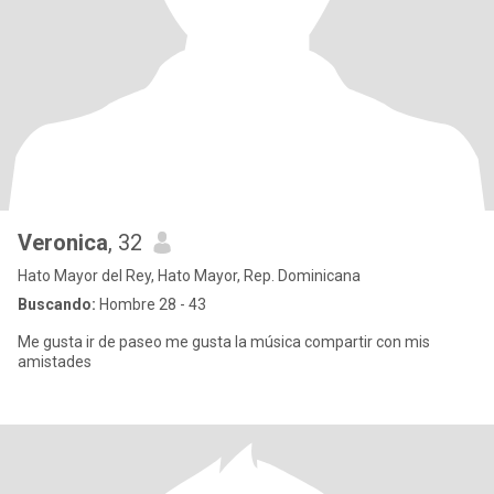
Veronica
, 32
Hato Mayor del Rey, Hato Mayor, Rep. Dominicana
Buscando:
Hombre 28 - 43
Me gusta ir de paseo me gusta la música compartir con mis
amistades