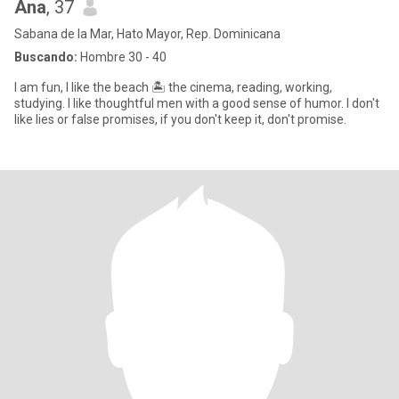
Ana
, 37
Sabana de la Mar, Hato Mayor, Rep. Dominicana
Buscando:
Hombre 30 - 40
I am fun, I like the beach 🏝️ the cinema, reading, working,
studying. I like thoughtful men with a good sense of humor. I don't
like lies or false promises, if you don't keep it, don't promise.