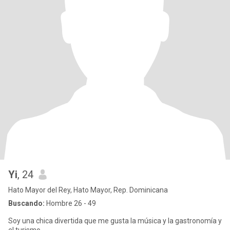
Yi
, 24
Hato Mayor del Rey, Hato Mayor, Rep. Dominicana
Buscando:
Hombre 26 - 49
Soy una chica divertida que me gusta la música y la gastronomía y