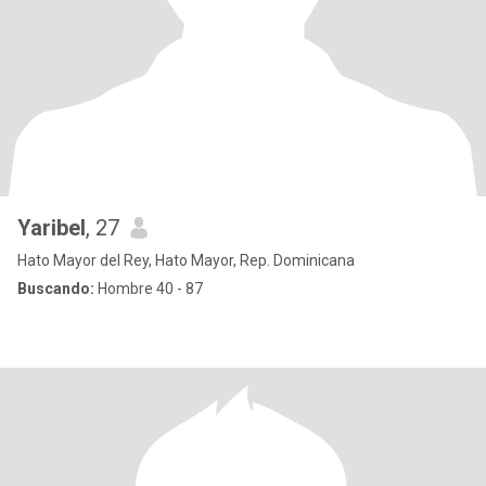
Yaribel
, 27
Hato Mayor del Rey, Hato Mayor, Rep. Dominicana
Buscando:
Hombre 40 - 87