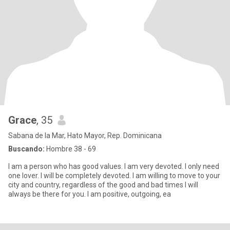
Grace
, 35
Sabana de la Mar, Hato Mayor, Rep. Dominicana
Buscando:
Hombre 38 - 69
I am a person who has good values. I am very devoted. I only need
one lover. I will be completely devoted. I am willing to move to your
city and country, regardless of the good and bad times I will
always be there for you. I am positive, outgoing, ea