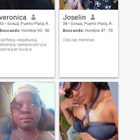
veronica
Joselin
33
•
Sosuá, Puerto Plata, Rep. Dominicana
38
•
Sosuá, Puerto Plata, Rep. Dominicana
Buscando:
Hombre 30 - 50
Buscando:
Hombre 47 - 70
cariñosa, respetuosa,
Odio las mentiras
amorosa, siempre con una
sonrisa en la cara.