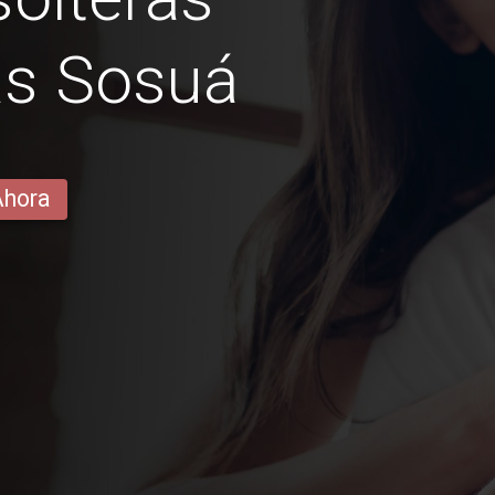
as Sosuá
Ahora