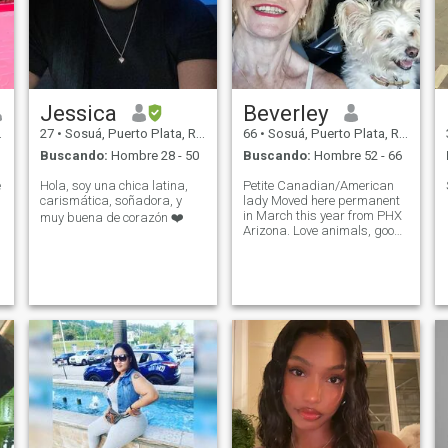
Jessica
Beverley
27
•
Sosuá, Puerto Plata, Rep. Dominicana
66
•
Sosuá, Puerto Plata, Rep. Dominicana
Buscando:
Hombre 28 - 50
Buscando:
Hombre 52 - 66
e
Hola, soy una chica latina,
Petite Canadian/American
carismática, soñadora, y
lady Moved here permanent
in March this year from PHX
muy buena de corazón ❤️
Arizona. Love animals, good
coffee, great wine, good
friends