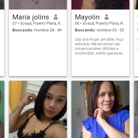
María jolins
Mayolin
27
•
Sosuá, Puerto Plata, Rep. Dominicana
36
•
Sosuá, Puerto Plata, Rep. Dominicana
Buscando:
Hombre 28 - 49
Buscando:
Hombre 35 - 55
Soy una mujer amable, muy
sensible. Me encantan las
conversaciones difíciles e
incómodas, siento que esas
nos hacen crecer en todos los
ámbitos de la vida.