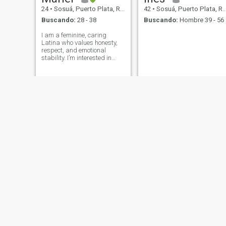
24
•
Sosuá, Puerto Plata, Rep. Dominicana
42
•
Sosuá, Puerto Plata, Rep. Dominicana
Buscando:
28 - 38
Buscando:
Hombre 39 - 56
I am a feminine, caring
Latina who values honesty,
respect, and emotional
stability. I’m interested in
meeting a mature man from
the USA or international who
knows what he wants and is
ready for a real relationship.
No games, just genuine
connection.
NUEVO
Liz
crisleidy
32
•
Sosuá, Puerto Plata, Rep. Dominicana
19
•
Sosuá, Puerto Plata, Rep. Dominicana