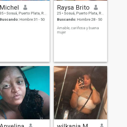
Michel
Raysa Brito
35
•
Sosuá, Puerto Plata, Rep. Dominicana
25
•
Sosuá, Puerto Plata, Rep. Dominicana
Buscando:
Hombre 31 - 50
Buscando:
Hombre 28 - 50
Amable, cariñosa y buena
mujer
Anyelina
wilkania Martiez