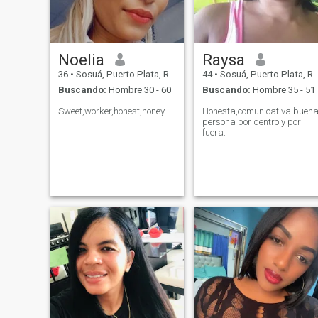
intenciones, sea amable,
respetuoso y que también
crea que una buena relación
comienza con una buena
conversación.
Noelia
Raysa
36
•
Sosuá, Puerto Plata, Rep. Dominicana
44
•
Sosuá, Puerto Plata, Rep. Dominicana
Buscando:
Hombre 30 - 60
Buscando:
Hombre 35 - 51
Sweet,worker,honest,honey.
Honesta,comunicativa buen
persona por dentro y por
fuera.