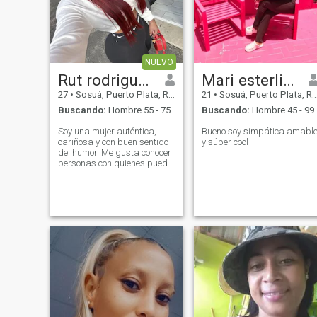
NUEVO
Rut rodriguez
Mari esterline
27
•
Sosuá, Puerto Plata, Rep. Dominicana
21
•
Sosuá, Puerto Plata, Rep. Dominicana
Buscando:
Hombre 55 - 75
Buscando:
Hombre 45 - 99
Soy una mujer auténtica,
Bueno soy simpática amabl
cariñosa y con buen sentido
y súper cool
del humor. Me gusta conocer
personas con quienes pueda
tener conversaciones
interesantes, compartir
buenos momentos y construir
una conexión basada en el
respeto y la confianza.
Disfruto aprender cosas
nuevas, escuchar música,
ver películas y pasar tiempo
de calidad con las personas
que aprecio. Valoro la
honestidad, la lealtad y el
esfuerzo por crecer cada día.
Estoy aquí para conocer a
alguien que tenga buenas