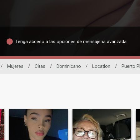
Tenga acceso a las opciones de mensajería avanzada
/
Mujeres
/
Citas
/
Dominicano
/
Location
/
Puerto P