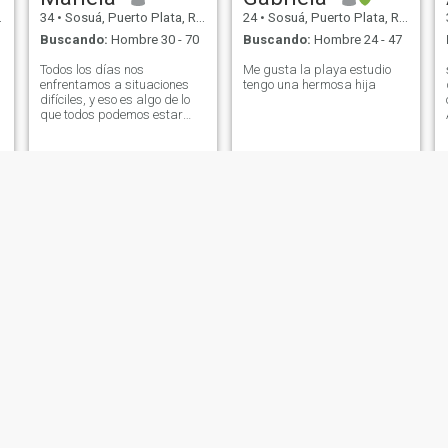
34
•
Sosuá, Puerto Plata, Rep. Dominicana
24
•
Sosuá, Puerto Plata, Rep. Dominicana
Buscando:
Hombre 30 - 70
Buscando:
Hombre 24 - 47
Todos los días nos
Me gusta la playa estudio
enfrentamos a situaciones
tengo una hermosa hija
difíciles, y eso es algo de lo
que todos podemos estar
orgullosos. A veces logramos
salir adelante con una
fuerza de voluntad que nos
sorprende a todos, y eso es lo
que se merece una mujer
valiente. Una mujer que no
teme enfrentar a los miedos y
preocupaciones que la
rodean, cualquiera que sean,
merece ser elogiada y
reconocida por esa actitud
valiente.
Leidy
Bielka
19
•
Sosuá, Puerto Plata, Rep. Dominicana
34
•
Sosuá, Puerto Plata, Rep. Dominicana