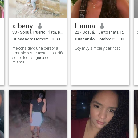
albeny
Hanna
38
•
Sosuá, Puerto Plata, Rep. Dominicana
22
•
Sosuá, Puerto Plata, Rep. Dominicana
Buscando:
Hombre 38 - 60
Buscando:
Hombre 29 - 88
a
me considero una persona
Soy muy simple y cariñoso
amable,respetuosa,fiel,cariñosa,atenta,y
sobre todo segura de mi
misma....