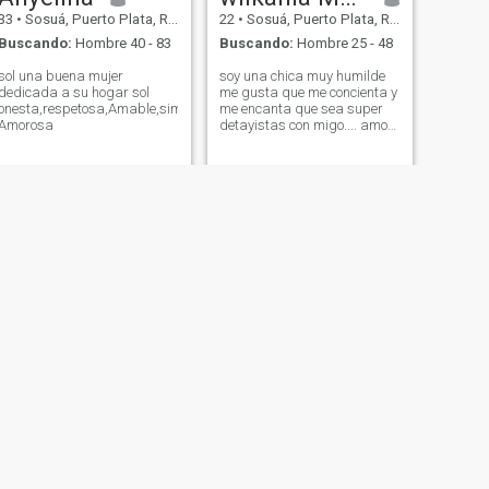
33
•
Sosuá, Puerto Plata, Rep. Dominicana
22
•
Sosuá, Puerto Plata, Rep. Dominicana
Buscando:
Hombre 40 - 83
Buscando:
Hombre 25 - 48
sol una buena mujer
soy una chica muy humilde
dedicada a su hogar sol
me gusta que me concienta y
onesta,respetosa,Amable,simpática,
me encanta que sea super
Amorosa
detayistas con migo.... amo
los jirasolea
SIGUIENTE
Pierre
36
•
Sosuá, Puerto Plata, Rep. Dominicana