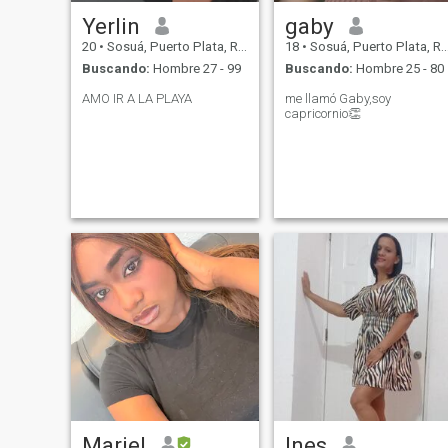
Yerlin
gaby
20
•
Sosuá, Puerto Plata, Rep. Dominicana
18
•
Sosuá, Puerto Plata, Rep. Dominicana
Buscando:
Hombre 27 - 99
Buscando:
Hombre 25 - 80
AMO IR A LA PLAYA
me llamó Gaby,soy
capricornio👏
Mariel
Ines