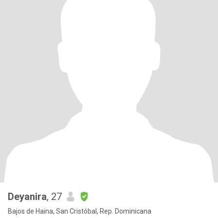
Deyanira
, 27
Bajos de Haina, San Cristóbal, Rep. Dominicana