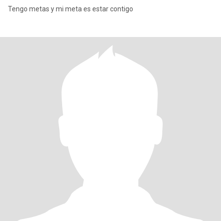
Tengo metas y mi meta es estar contigo