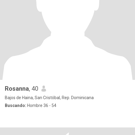
Rosanna
, 40
Bajos de Haina, San Cristóbal, Rep. Dominicana
Buscando:
Hombre 36 - 54