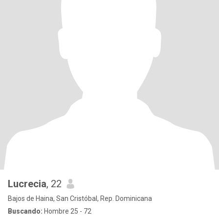
Lucrecia
, 22
Bajos de Haina, San Cristóbal, Rep. Dominicana
Buscando:
Hombre 25 - 72