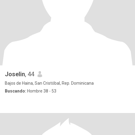
Joselin
, 44
Bajos de Haina, San Cristóbal, Rep. Dominicana
Buscando:
Hombre 38 - 53