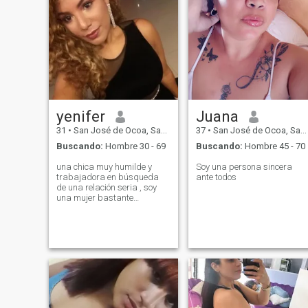
yenifer
Juana
31
•
San José de Ocoa, San José de Ocoa, Rep. Dominicana
37
•
San José de Ocoa, San José de Ocoa, Rep. Dominicana
Buscando:
Hombre 30 - 69
Buscando:
Hombre 45 - 70
una chica muy humilde y
Soy una persona sincera
trabajadora en búsqueda
ante todos
de una relación seria , soy
una mujer bastante
comprensiva y humilde , soy
bien madura y se lo que
quiero en mi vida