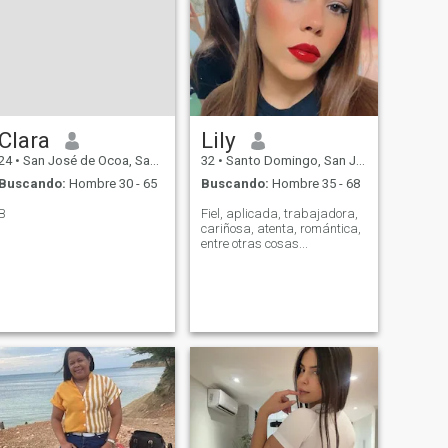
Clara
Lily
24
•
San José de Ocoa, San José de Ocoa, Rep. Dominicana
32
•
Santo Domingo, San José de Ocoa, Rep. Dominicana
Buscando:
Hombre 30 - 65
Buscando:
Hombre 35 - 68
B
Fiel, aplicada, trabajadora,
cariñosa, atenta, romántica,
entre otras cosas...