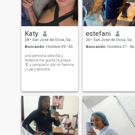
Katy
estefani
28
•
San José de Ocoa, San José de Ocoa, Rep. Dominicana
20
•
San José de Ocoa, San José de Ocoa, Rep. Dominicana
Buscando:
Hombre 39 - 65
Buscando:
Hombre 27 - 56
una persona sencilla y
honesta me gusta la playa
👙 y compartir con mi familia
y Lee y estudia