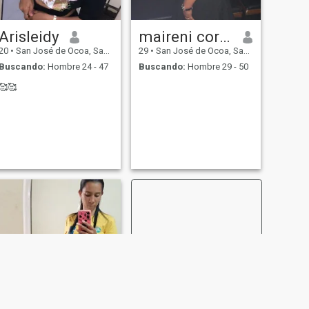
Arisleidy
maireni cordero
20
•
San José de Ocoa, San José de Ocoa, Rep. Dominicana
29
•
San José de Ocoa, San José de Ocoa, Rep. Dominicana
Buscando:
Hombre 24 - 47
Buscando:
Hombre 29 - 50
🥰🥰