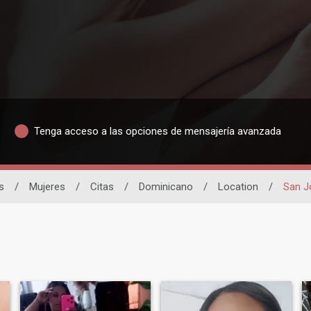
Tenga acceso a las opciones de mensajería avanzada
s
/
Mujeres
/
Citas
/
Dominicano
/
Location
/
San J