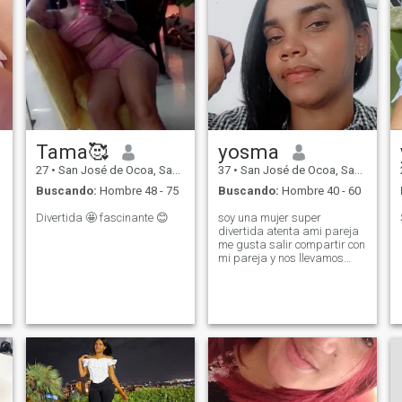
Tama🥰
yosma
27
•
San José de Ocoa, San José de Ocoa, Rep. Dominicana
37
•
San José de Ocoa, San José de Ocoa, Rep. Dominicana
Buscando:
Hombre 48 - 75
Buscando:
Hombre 40 - 60
Divertida 🤩 fascinante 😊
soy una mujer super
divertida atenta ami pareja
me gusta salir compartir con
mi pareja y nos llevamos
súper bien 😍🥰