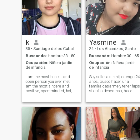
k
Yasmine
35
•
Santiago de los Caballeros, Santiago, Rep. Dominicana
24
•
Los Alcarrizos, Santo Domingo, Rep. Dominicana
Buscando:
Hombre 33 - 80
Buscando:
Hombre 30 - 65
Ocupación:
Niñera-jardín
Ocupación:
Niñera-jardín
de infancia
de infancia
I am the most honest and
Soy soltera sin hijos tengo 24
open person you ever met. I
años, busco hacer una
am the most sincere and
familia casarme y tener hijos
positive, open-minded, hot,
si así lo deseamos, hace
and passionate woman for
poco falleció mi madre y me
one man). My goal is to find
siento muy sola, vivo con mi
true love and create a
hermano pero no es lo mismo
harmonious relationship! My
ya. necesito de una pareja y
heart is full of emotions that I
vivir juntos hasta viejitos.
want to share. I believe that
anhelo casarme 😍 si te
we make happiness
interesa escríbeme
ourselves! My nature is
optimistic, tender and joyful! I
live positively and always try