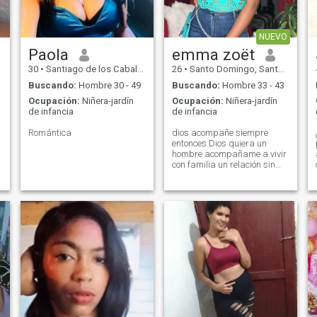
NUEVO
Paola
emma zoët
30
•
Santiago de los Caballeros, Santiago, Rep. Dominicana
26
•
Santo Domingo, Santo Domingo, Rep. Dominicana
Buscando:
Hombre 30 - 49
Buscando:
Hombre 33 - 43
Ocupación:
Niñera-jardín
Ocupación:
Niñera-jardín
de infancia
de infancia
Romántica
dios acompañe siempre
entonces Dios quiera un
hombre acompañame a vivir
con familia un relación sin
Dios y tú falta algo ven
conocer poco a poco