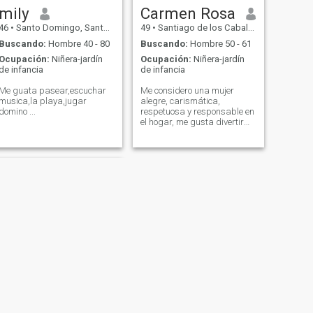
claridad.
mily
Carmen Rosa
46
•
Santo Domingo, Santo Domingo, Rep. Dominicana
49
•
Santiago de los Caballeros, Santiago, Rep. Dominicana
Buscando:
Hombre 40 - 80
Buscando:
Hombre 50 - 61
Ocupación:
Niñera-jardín
Ocupación:
Niñera-jardín
de infancia
de infancia
Me guata pasear,escuchar
Me considero una mujer
musica,la playa,jugar
alegre, carismática,
domino ...
respetuosa y responsable en
el hogar, me gusta divertirme
ya sea en lo zonas naturales
y dialogar con los demás.
SIGUIENTE
Rosa