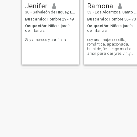
Jenifer
Ramona
30
•
Salvaleón de Higüey, La Altagracia, Rep. Dominicana
53
•
Los Alcarrizos, Santo Domingo, Rep. Dominicana
Buscando:
Hombre 29 - 49
Buscando:
Hombre 56 - 70
Ocupación:
Niñera-jardín
Ocupación:
Niñera-jardín
de infancia
de infancia
Soy amoroso y cariñosa
soy una mujer sencilla,
romántica, apacionada,
humilde, fiel, tengo mucho
amor para dar yresivir ,y
odio la mentira,y soy muy
natural
janelly
Jeiris