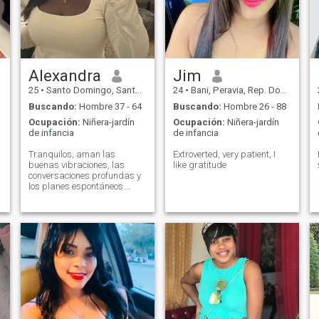
Alexandra
Jim
25
•
Santo Domingo, Santo Domingo, Rep. Dominicana
24
•
Bani, Peravia, Rep. Dominicana
Buscando:
Hombre 37 - 64
Buscando:
Hombre 26 - 88
Ocupación:
Niñera-jardín
Ocupación:
Niñera-jardín
de infancia
de infancia
Tranquilos, aman las
Extroverted, very patient, I
buenas vibraciones, las
like gratitude
conversaciones profundas y
los planes espontáneos.
Buscamos a alguien que se
ríe en voz alta y ama la vida.