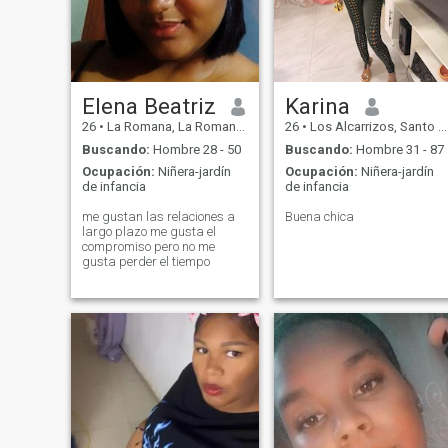
to keep a smile on my lips.
Elena Beatriz
Karina
26
•
La Romana, La Romana, Rep. Dominicana
26
•
Los Alcarrizos, Santo Domingo, Rep. Dominicana
Buscando:
Hombre 28 - 50
Buscando:
Hombre 31 - 87
Ocupación:
Niñera-jardín
Ocupación:
Niñera-jardín
de infancia
de infancia
me gustan las relaciones a
Buena chica
largo plazo me gusta el
compromiso pero no me
gusta perder el tiempo