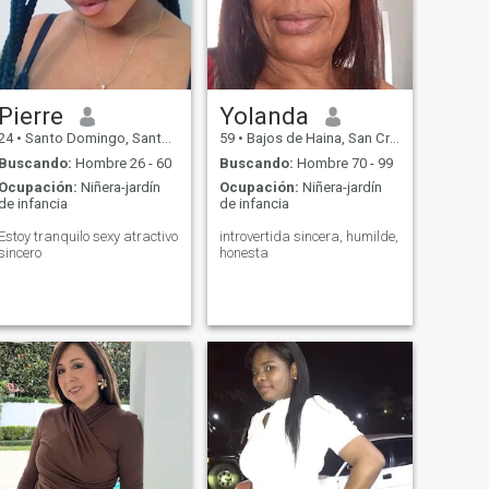
cosas, déjalas ir. El amor no
es , ir en citas de lujo, o
presumir. Se trata de estar
con una persona que te hace
feliz de una manera que
nadie más puede.
Pierre
Yolanda
24
•
Santo Domingo, Santo Domingo, Rep. Dominicana
59
•
Bajos de Haina, San Cristóbal, Rep. Dominicana
Buscando:
Hombre 26 - 60
Buscando:
Hombre 70 - 99
Ocupación:
Niñera-jardín
Ocupación:
Niñera-jardín
de infancia
de infancia
Estoy tranquilo sexy atractivo
introvertida sincera, humilde,
sincero
honesta