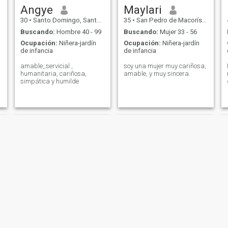
Angye
Maylari
30
•
Santo Domingo, Santo Domingo, Rep. Dominicana
35
•
San Pedro de Macorís, San Pedro de Macorís, Rep. Dominicana
Buscando:
Hombre 40 - 99
Buscando:
Mujer 33 - 56
Ocupación:
Niñera-jardín
Ocupación:
Niñera-jardín
de infancia
de infancia
amable,,servicial ,
soy una mujer muy cariñosa,
humanitaria, cariñosa,
amable, y muy sincera.
simpática y humilde
Johanna yasiri
Melida