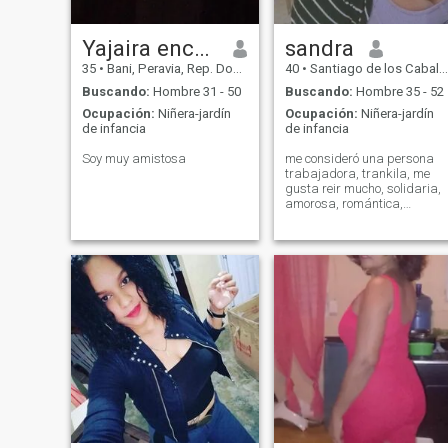
Yajaira encarnacion soler
sandra
35
•
Bani, Peravia, Rep. Dominicana
40
•
Santiago de los Caballeros, Santiago, Rep. Dominicana
Buscando:
Hombre 31 - 50
Buscando:
Hombre 35 - 52
Ocupación:
Niñera-jardín
Ocupación:
Niñera-jardín
de infancia
de infancia
Soy muy amistosa
me consideró una persona
trabajadora, trankila, me
gusta reir mucho, solidaria,
amorosa, romántica,
detallista, me encanta
cocinar., y lo demas lo
hablamos