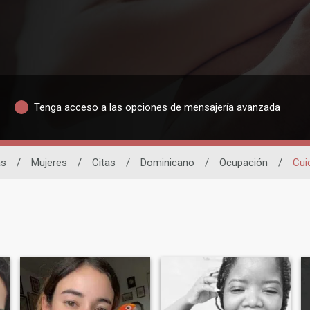
Tenga acceso a las opciones de mensajería avanzada
as
/
Mujeres
/
Citas
/
Dominicano
/
Ocupación
/
Cui