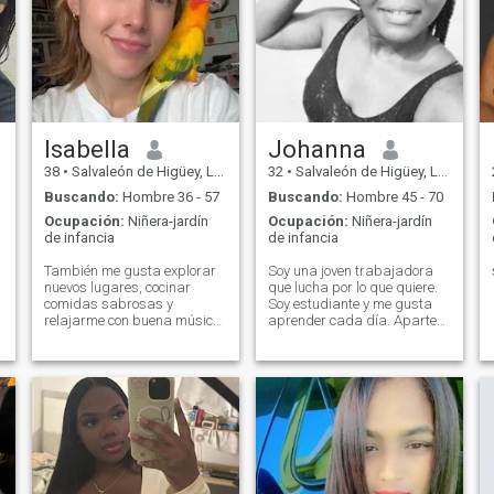
Isabella
Johanna
38
•
Salvaleón de Higüey, La Altagracia, Rep. Dominicana
32
•
Salvaleón de Higüey, La Altagracia, Rep. Dominicana
Buscando:
Hombre 36 - 57
Buscando:
Hombre 45 - 70
Ocupación:
Niñera-jardín
Ocupación:
Niñera-jardín
de infancia
de infancia
También me gusta explorar
Soy una joven trabajadora
nuevos lugares, cocinar
que lucha por lo que quiere.
comidas sabrosas y
Soy estudiante y me gusta
relajarme con buena música
aprender cada día. Aparte
y compañía. Estoy aquí para
amo conocer y salir a
encontrar a mi persona y
lugares nuevos y tranquilos.
construir una vida feliz
Y tengo mucho amor por la
juntos.
cocina.