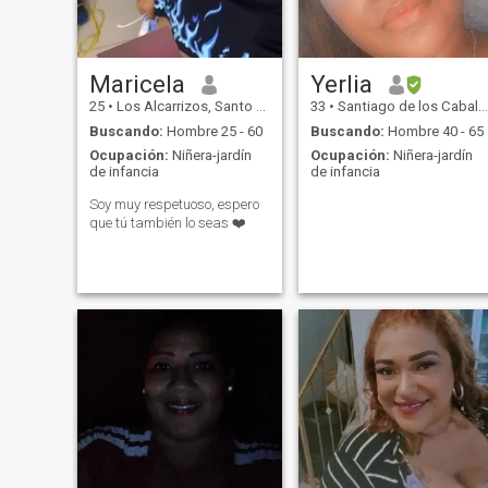
Maricela
Yerlia
25
•
Los Alcarrizos, Santo Domingo, Rep. Dominicana
33
•
Santiago de los Caballeros, Santiago, Rep. Dominicana
Buscando:
Hombre 25 - 60
Buscando:
Hombre 40 - 65
Ocupación:
Niñera-jardín
Ocupación:
Niñera-jardín
de infancia
de infancia
Soy muy respetuoso, espero
que tú también lo seas ❤️