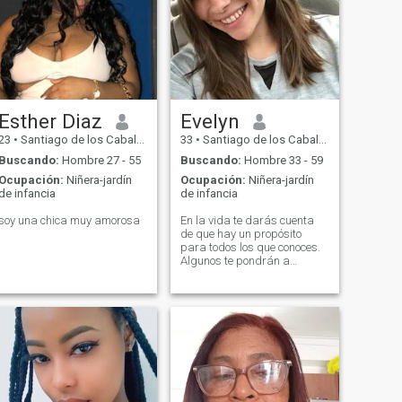
Esther Diaz
Evelyn
23
•
Santiago de los Caballeros, Santiago, Rep. Dominicana
33
•
Santiago de los Caballeros, Santiago, Rep. Dominicana
Buscando:
Hombre 27 - 55
Buscando:
Hombre 33 - 59
Ocupación:
Niñera-jardín
Ocupación:
Niñera-jardín
de infancia
de infancia
soy una chica muy amorosa
En la vida te darás cuenta
de que hay un propósito
para todos los que conoces.
Algunos te pondrán a
prueba, algunos te usarán y
otros te enseñarán. Pero lo
más importante, algunos
sacarán lo mejor de ti.
Mantenga a las personas en
tu vida que realmente te
aman, te motivan, te animan,
te mejoran y te hacen feliz. Si
conoces a personas que no
hacen ninguna de estas