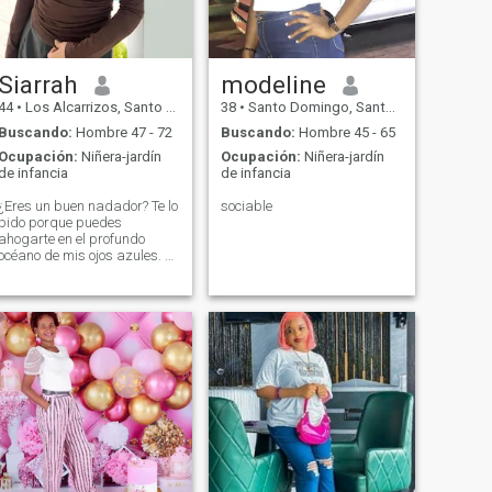
Siarrah
modeline
44
•
Los Alcarrizos, Santo Domingo, Rep. Dominicana
38
•
Santo Domingo, Santo Domingo, Rep. Dominicana
Buscando:
Hombre 47 - 72
Buscando:
Hombre 45 - 65
Ocupación:
Niñera-jardín
Ocupación:
Niñera-jardín
de infancia
de infancia
¿Eres un buen nadador? Te lo
sociable
pido porque puedes
ahogarte en el profundo
océano de mis ojos azules. Si
eres un buen nadador, estás
en el camino correcto y
nadarás en pasión y amor si
miras profundamente en mis
ojos y decides hacer esto
todos los días y noches. Soy
una persona muy sincera y
honesta, cariñosa, amable,
sociable, inteligente,
apasionada y amigable. y
romántico. - ¿Qué es eso? -
Puedo ser diferente. - ¿Qué
quieres decir? Sé cómo
tratarte y puedo hacerte feliz