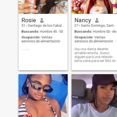
Rosie
Nancy
51
•
Santiago de los Caballeros, Santiago, Rep. Dominicana
27
•
Santo Domingo, Santo Domingo, Rep. Dominicana
Buscando:
Hombre 45 - 55
Buscando:
Hombre 50 - 66
Ocupación:
Ventas-
Ocupación:
Ventas-
servicios de alimentación
servicios de alimentación
...........
Soy una dama decente
amable censilla , busco
alguien pará una relación
sería sana para ser feliz no
importa la edad ni físico