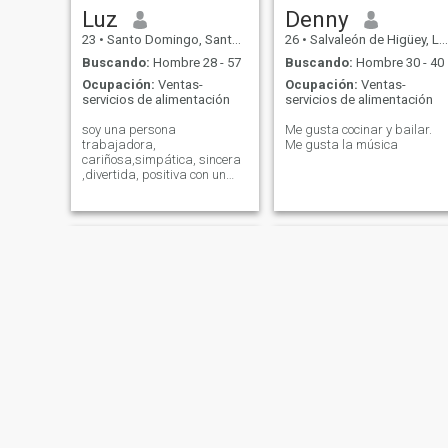
Luz
Denny
23
•
Santo Domingo, Santo Domingo, Rep. Dominicana
26
•
Salvaleón de Higüey, La Altagracia, Rep. Dominicana
Buscando:
Hombre 28 - 57
Buscando:
Hombre 30 - 40
Ocupación:
Ventas-
Ocupación:
Ventas-
servicios de alimentación
servicios de alimentación
soy una persona
Me gusta cocinar y bailar.
trabajadora,
Me gusta la música
cariñosa,simpática, sincera
,divertida, positiva con un
buen ánimo, me gusta salir
leer, me gusta salir conocer
lugares nuevos
Angel
Niurka