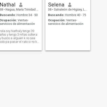
Nathal
Selena
38
•
Nagua, María Trinidad Sánchez, Rep. Dominicana
38
•
Salvaleón de Higüey, La Altagracia, Rep. Dominicana
Buscando:
Hombre 34 - 50
Buscando:
Hombre 40 - 75
Ocupación:
Ventas-
Ocupación:
Ventas-
servicios de alimentación
servicios de alimentación
hola soy Nathaly tengo 39
años y tengo 3 niñas soltera
y busco a alguien k no sea
solo pa pasar el rato si no k
kiera empezar algo serio no
me gustan k hablen
mentiras ni k.me cojan de
relajo jaja ya no estoy la eso
trato como me traten soy
amigable y buena
compañera no me gusta k
me mantengan pero si k
sepan k.lq.mujer necesita
tampoco me gusta estar
pidiéndole a nadie si estoy en
una relación respeto con kien
estoy pero también kiero.k
me respeten Ami me gustan
los hombres destallista jajaj
ya no diré más así dejaré
SIGUIENTE
algo de por k descubrir al.k
Arisleidy
se interese 😀😀😃😃