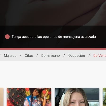
Tenga acceso a las opciones de mensajería avanzada
/
Mujeres
/
Citas
/
Dominicano
/
Ocupación
/
De Vent