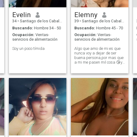
Evelin
Elemny
34
•
Santiago de los Caballeros, Santiago, Rep. Dominicana
39
•
Santiago de los Caballeros, Santiago, Rep. Dominicana
Buscando:
Hombre 34 - 50
Buscando:
Hombre 45 - 70
Ocupación:
Ventas-
Ocupación:
Ventas-
servicios de alimentación
servicios de alimentación
Soy un poco tímida
Algo que amo de mi es que
nunca voy a dejar de ser
buena persona,por mas que
a mi me pasen mil cosa 😘ya
que cada quien da lo k tiene
en su corazón ♥️ soy muy
observadora ,odio la mentira
y no me gustan las excusa
,me gusta la lluvia y amo el
café ☕️ 🥰🥰