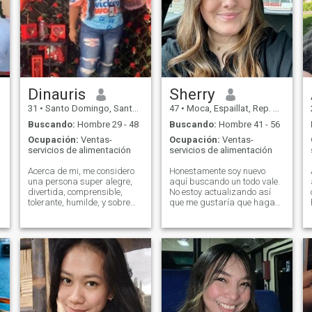
Dinauris
Sherry
31
•
Santo Domingo, Santo Domingo, Rep. Dominicana
47
•
Moca, Espaillat, Rep. Dominicana
Buscando:
Hombre 29 - 48
Buscando:
Hombre 41 - 56
Ocupación:
Ventas-
Ocupación:
Ventas-
servicios de alimentación
servicios de alimentación
Acerca de mi, me considero
Honestamente soy nuevo
una persona super alegre,
aquí buscando un todo vale.
divertida, comprensible,
No estoy actualizando así
tolerante, humilde, y sobre
que me gustaría que hagas
todos con unos valores que
lo necesario en la partida
me han ayudado como
persona al fin de que para
uno ser buen ser humano, no
se necesitas tener riquezas,
ni tampoco pretender tener
buen físico y apariencia
escultural, por lo tanto para
mi lo que más me importa es
como tu me valore y lo que