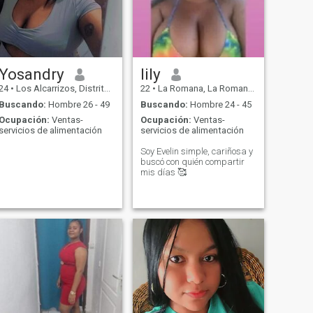
Yosandry
lily
24
•
Los Alcarrizos, Distrito Nacional, Rep. Dominicana
22
•
La Romana, La Romana, Rep. Dominicana
Buscando:
Hombre 26 - 49
Buscando:
Hombre 24 - 45
Ocupación:
Ventas-
Ocupación:
Ventas-
servicios de alimentación
servicios de alimentación
Soy Evelin simple, cariñosa y
buscó con quién compartir
mis días 🥰