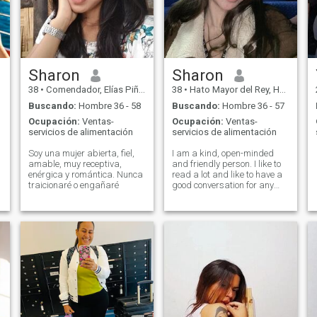
posea en tu corazón.. Así me
identifico yo, gracias a Dios,
me siento bien como buena
madre, mujer de valor y
persona independiente que
ha luchado por buen
camino..
Sharon
Sharon
9
38
•
Comendador, Elías Piña, Rep. Dominicana
38
•
Hato Mayor del Rey, Hato Mayor, Rep. Dominicana
Buscando:
Hombre 36 - 58
Buscando:
Hombre 36 - 57
Ocupación:
Ventas-
Ocupación:
Ventas-
servicios de alimentación
servicios de alimentación
Soy una mujer abierta, fiel,
I am a kind, open-minded
amable, muy receptiva,
and friendly person. I like to
enérgica y romántica. Nunca
read a lot and like to have a
traicionaré o engañaré
good conversation for any
subject. Life is difficult, but I
am a person who sees a
positive side of the coin, and I
am grateful for what I get. I
like to make a day