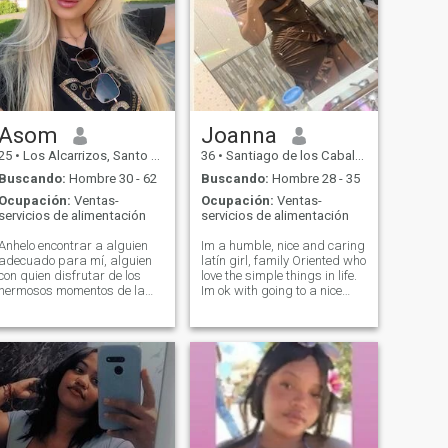
Asom
Joanna
25
•
Los Alcarrizos, Santo Domingo, Rep. Dominicana
36
•
Santiago de los Caballeros, Santiago, Rep. Dominicana
Buscando:
Hombre 30 - 62
Buscando:
Hombre 28 - 35
Ocupación:
Ventas-
Ocupación:
Ventas-
servicios de alimentación
servicios de alimentación
Anhelo encontrar a alguien
Im a humble, nice and caring
adecuado para mí, alguien
latín girl, family Oriented who
con quien disfrutar de los
love the simple things in life.
hermosos momentos de la
Im ok with going to a nice
vida, y sinceramente espero
restaurant of just Staying
conocer a esa persona en
home and watch a movie. I
este sitio web de citas.
love the beach ,a nice River,
going to cinema and
dancing.