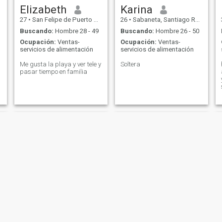
Elizabeth
Karina
27
•
San Felipe de Puerto Plata, Puerto Plata, Rep. Dominicana
26
•
Sabaneta, Santiago Rodríguez, Rep. Dominicana
Buscando:
Hombre 28 - 49
Buscando:
Hombre 26 - 50
Ocupación:
Ventas-
Ocupación:
Ventas-
servicios de alimentación
servicios de alimentación
Me gusta la playa y ver tele y
Soltera
pasar tiempo en familia
Yoanny
joha