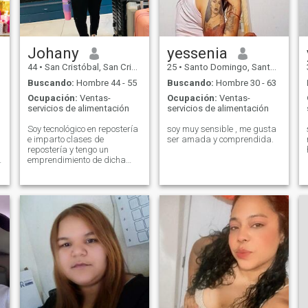
Johany
yessenia
44
•
San Cristóbal, San Cristóbal, Rep. Dominicana
25
•
Santo Domingo, Santo Domingo, Rep. Dominicana
Buscando:
Hombre 44 - 55
Buscando:
Hombre 30 - 63
Ocupación:
Ventas-
Ocupación:
Ventas-
servicios de alimentación
servicios de alimentación
Soy tecnológico en repostería
soy muy sensible , me gusta
e imparto clases de
ser amada y comprendida.
repostería y tengo un
emprendimiento de dicha
profesión