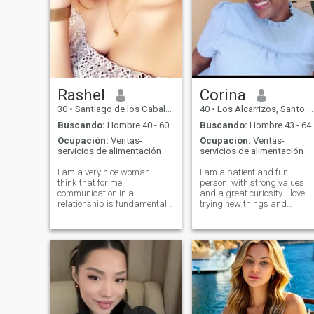
Rashel
Corina
30
•
Santiago de los Caballeros, Santiago, Rep. Dominicana
40
•
Los Alcarrizos, Santo Domingo, Rep. Dominicana
Buscando:
Hombre 40 - 60
Buscando:
Hombre 43 - 64
Ocupación:
Ventas-
Ocupación:
Ventas-
servicios de alimentación
servicios de alimentación
I am a very nice woman I
I am a patient and fun
think that for me
person, with strong values ​​
communication in a
and a great curiosity. I love
relationship is fundamental, I
trying new things and
like to know more about my
exploring the world. I am
partner about his tastes I
faithful to my relationships
am a person who has a lot of
and respect the personal
vision for the future I am a
space of others. I like to be
professional woman And I
authentic and genuine, and I
am still preparing myself to
value honesty and
one day have the life I have
transparency in my
always dreamed of I like to
interactions. I am a person in
go to the movies go to the
constant growth and
beach read books watch
learning, always ready for