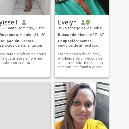
yissell
Evelyn
35
•
Santo Domingo, Distrito Nacional, Rep. Dominicana
35
•
Santiago de los Caballeros, Santiago, Rep. Dominicana
Buscando:
Hombre 31 - 50
Buscando:
Hombre 37 - 67
Ocupación:
Ventas-
Ocupación:
Ventas-
servicios de alimentación
servicios de alimentación
soy muy simpática y sincera
Madre soltera de 2 niños ,
me gusta que siempre me
empleada de un negocio de
hablen con la verdad
comida rápida, me encanta
compartir en familia y trato
de dar lo mejor de mi a mis
hijos