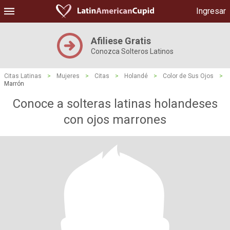
Ingresar
Afiliese Gratis
Conozca Solteros Latinos
Citas Latinas
>
Mujeres
>
Citas
>
Holandé
>
Color de Sus Ojos
>
Marrón
Conoce a solteras latinas holandeses
con ojos marrones