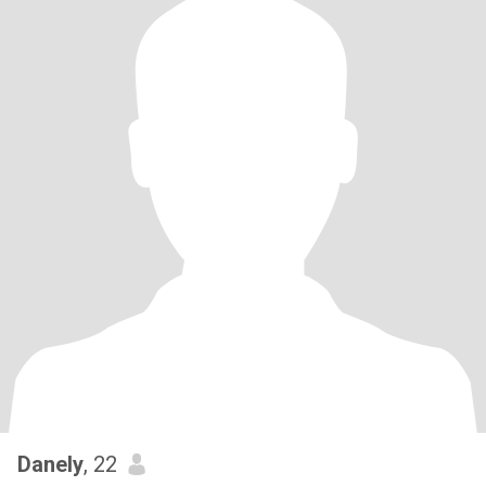
Danely
, 22