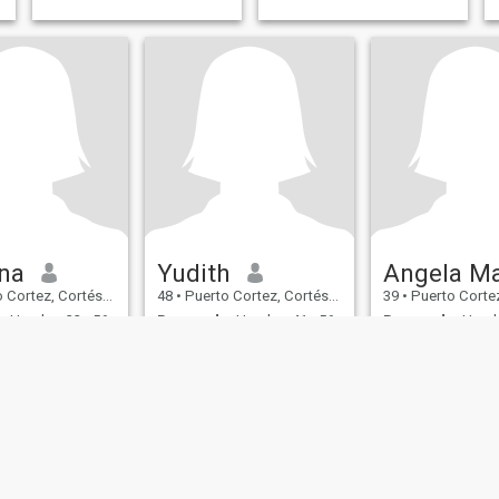
ina
Yudith
rtez, Cortés, Honduras
48
•
Puerto Cortez, Cortés, Honduras
39
•
Puerto Cortez, Cort
:
Hombre 32 - 56
Buscando:
Hombre 41 - 56
Buscando:
Hombr