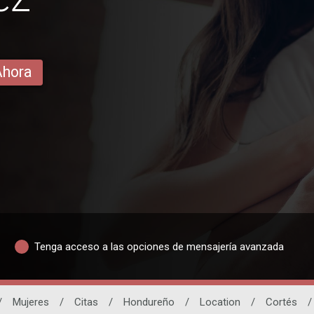
Ahora
Tenga acceso a las opciones de mensajería avanzada
/
Mujeres
/
Citas
/
Hondureño
/
Location
/
Cortés
/