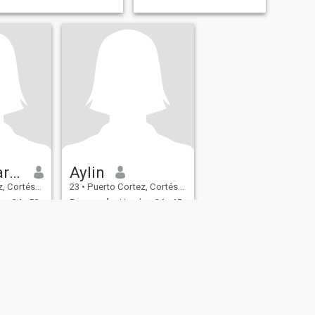
Angela Mariela
Aylin
és, Honduras
23
•
Puerto Cortez, Cortés, Honduras
e 34 - 50
Buscando:
Hombre 24 - 45
Tengo 3 hijos