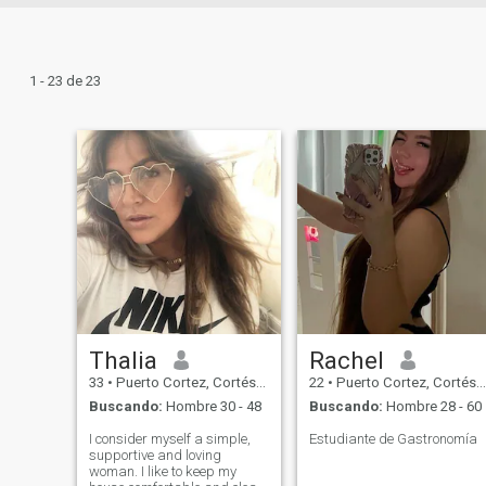
1 - 23 de 23
Thalia
Rachel
33
•
Puerto Cortez, Cortés, Honduras
22
•
Puerto Cortez, Cortés, Honduras
Buscando:
Hombre 30 - 48
Buscando:
Hombre 28 - 60
I consider myself a simple,
Estudiante de Gastronomía
supportive and loving
woman. I like to keep my