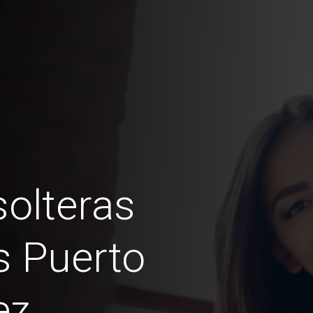
olteras
s Puerto
ez