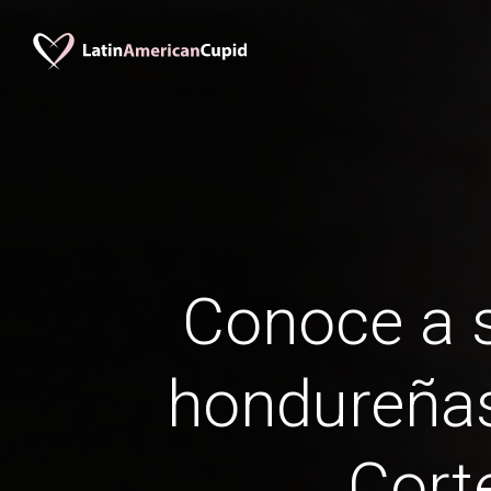
Conoce a s
hondureña
Cort