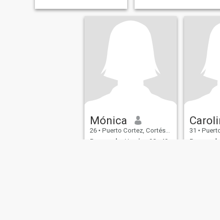
Mónica
Carol
26
•
Puerto Cortez, Cortés, Honduras
31
•
Puerto Co
Buscando:
Hombre 28 - 40
Buscando