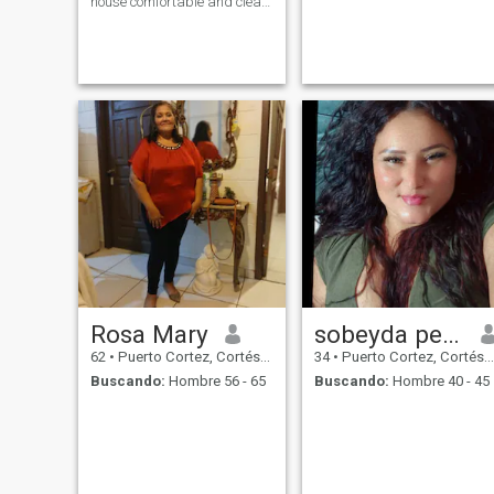
house comfortable and clean.
I also have an active lifestyle
and I like to meet new people
and countries. I make good
use of my time and I am also
passionate about what I do.
Rosa Mary
sobeyda pereira
62
•
Puerto Cortez, Cortés, Honduras
34
•
Puerto Cortez, Cortés, Honduras
Buscando:
Hombre 56 - 65
Buscando:
Hombre 40 - 45