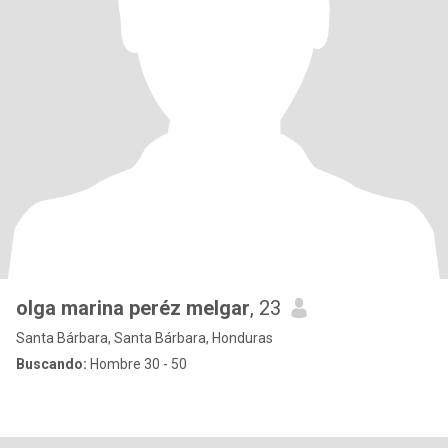
olga marina peréz melgar
, 23
Santa Bárbara, Santa Bárbara, Honduras
Buscando:
Hombre 30 - 50