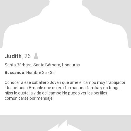
Judith
, 26
Santa Bárbara, Santa Bárbara, Honduras
Buscando:
Hombre 35 - 35
Conocer a ese caballero Joven que ame el campo muy trabajador
,Respetuoso Amable que quiera formar una familia y no tenga
hijos le guste la vida del campo.No puedo ver los perfiles
comunicarse por mensaje