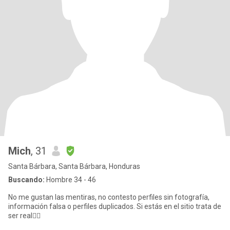
Mich
, 31
Santa Bárbara, Santa Bárbara, Honduras
Buscando:
Hombre 34 - 46
No me gustan las mentiras, no contesto perfiles sin fotografía,
información falsa o perfiles duplicados. Si estás en el sitio trata de
ser real👍🏻