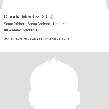
Claudia Mendez
, 30
Santa Bárbara, Santa Bárbara, Honduras
Buscando:
Hombre 31 - 56
Soy amable respetuosa muy linda persona