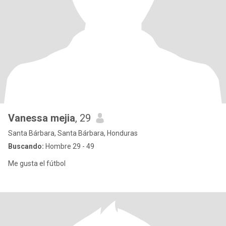
Vanessa mejia
, 29
Santa Bárbara, Santa Bárbara, Honduras
Buscando:
Hombre 29 - 49
Me gusta el fútbol