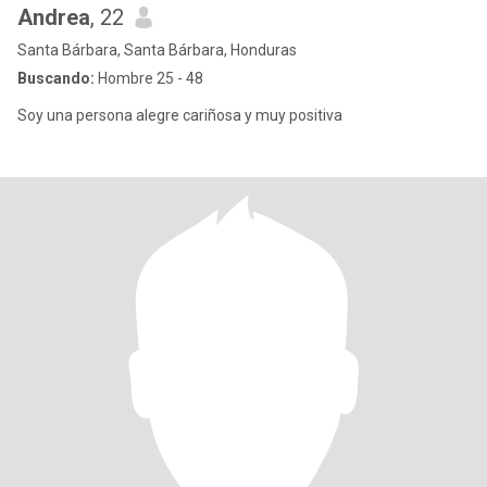
Andrea
, 22
Santa Bárbara, Santa Bárbara, Honduras
Buscando:
Hombre 25 - 48
Soy una persona alegre cariñosa y muy positiva