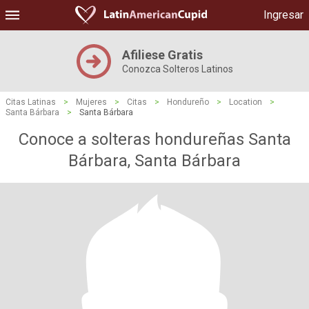
Ingresar
Afiliese Gratis
Conozca Solteros Latinos
Citas Latinas
>
Mujeres
>
Citas
>
Hondureño
>
Location
>
Santa Bárbara
>
Santa Bárbara
Conoce a solteras hondureñas Santa
Bárbara, Santa Bárbara