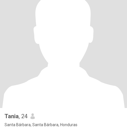
Tania
, 24
Santa Bárbara, Santa Bárbara, Honduras