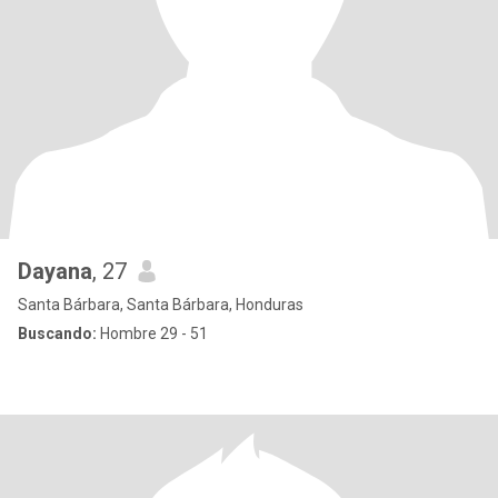
Dayana
, 27
Santa Bárbara, Santa Bárbara, Honduras
Buscando:
Hombre 29 - 51