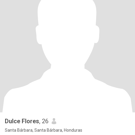
Dulce Flores
, 26
Santa Bárbara, Santa Bárbara, Honduras