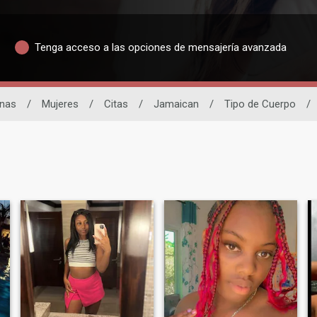
Tenga acceso a las opciones de mensajería avanzada
inas
/
Mujeres
/
Citas
/
Jamaican
/
Tipo de Cuerpo
/