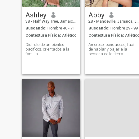
Ashley
Abby
38
•
Half Way Tree, Jamaica, Jamaica
28
•
Mandeville, Jamaica, Jamaica
Buscando:
Hombre 40 - 71
Buscando:
Hombre 29 - 99
Contextura Física:
Atlético
Contextura Física:
Atlétic
Disfrute de ambientes
Amoroso, bondadoso, fácil
pacíficos, orientados a la
de hablar y bajar a la
familia
persona de la tierra