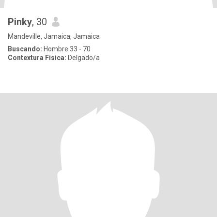
Pinky
, 30
Mandeville, Jamaica, Jamaica
Buscando:
Hombre 33 - 70
Contextura Física:
Delgado/a