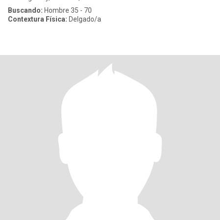
Buscando:
Hombre 35 - 70
Contextura Física:
Delgado/a