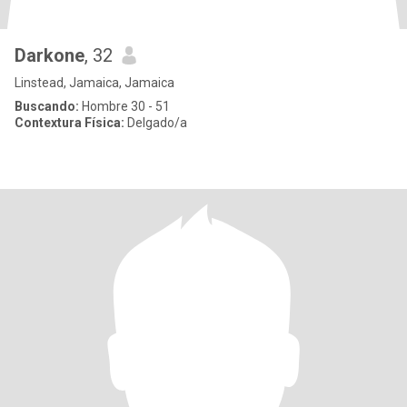
Darkone
, 32
Linstead, Jamaica, Jamaica
Buscando:
Hombre 30 - 51
Contextura Física:
Delgado/a