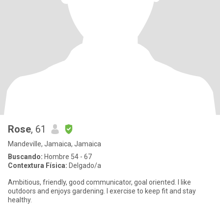
Rose
, 61
Mandeville, Jamaica, Jamaica
Buscando:
Hombre 54 - 67
Contextura Física:
Delgado/a
Ambitious, friendly, good communicator, goal oriented. I like
outdoors and enjoys gardening. I exercise to keep fit and stay
healthy.