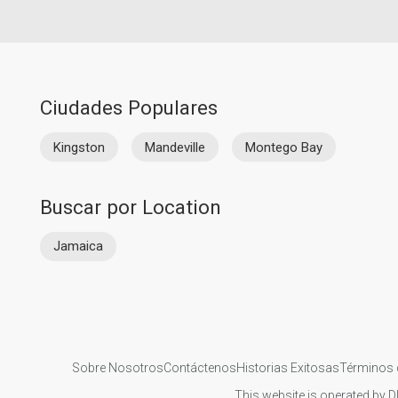
Ciudades Populares
Kingston
Mandeville
Montego Bay
Buscar por Location
Jamaica
Sobre Nosotros
Contáctenos
Historias Exitosas
Términos 
This website is operated by D