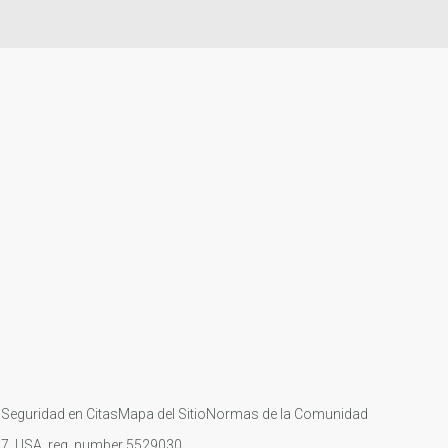
s
Seguridad en Citas
Mapa del Sitio
Normas de la Comunidad
107, USA, reg. number 5529030.