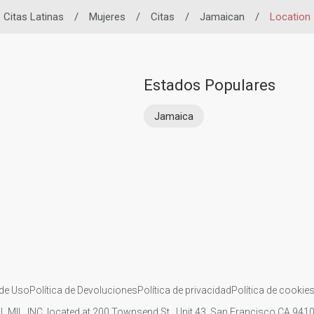
Citas Latinas
/
Mujeres
/
Citas
/
Jamaican
/
Location
Estados Populares
Jamaica
de Uso
Política de Devoluciones
Política de privacidad
Política de cookie
IL MIL, INC. located at 200 Townsend St., Unit 43, San Francisco CA 94