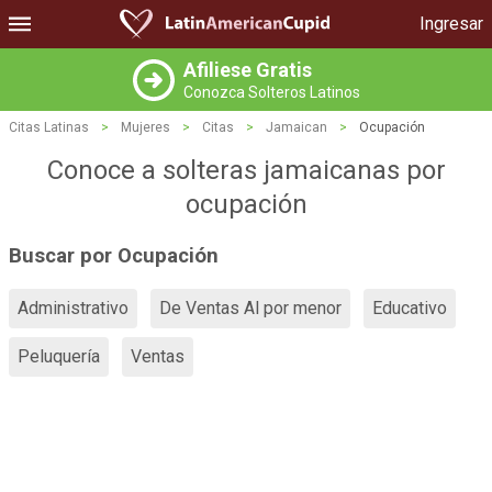
Ingresar
Afiliese Gratis
Conozca Solteros Latinos
Citas Latinas
>
Mujeres
>
Citas
>
Jamaican
>
Ocupación
Conoce a solteras jamaicanas por
ocupación
Buscar por Ocupación
Administrativo
De Ventas Al por menor
Educativo
Peluquería
Ventas