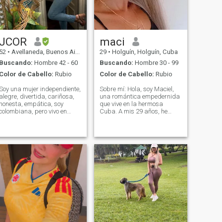
JCOR
maci
52
•
Avellaneda, Buenos Aires, Argentina
29
•
Holguín, Holguín, Cuba
Buscando:
Hombre 42 - 60
Buscando:
Hombre 30 - 99
Color de Cabello:
Rubio
Color de Cabello:
Rubio
Soy una mujer independiente,
Sobre mí: Hola, soy Maciel,
alegre, divertida, cariñosa,
una romántica empedernida
honesta, empática, soy
que vive en la hermosa
colombiana, pero vivo en
Cuba. A mis 29 años, he
Buenos Aires, Argentina. Me
aprendido que la vida es
encanta bailar, sobre todo
una aventura llena de risas y
salsa, disfruto de viajar,
momentos mágicos. Soy
conocer y explorar lugares
alegre, divertida y siempre
nuevos, también disfruto de
busco el lado positivo de las
la playa y la naturaleza,
cosas. Me encanta disfrutar
trabajo de forma remota, y
de una buena conversación
puedo administrar mi
acompañada de un café
tiempo, esto me permite
cubano, bailar salsa bajo
viajar mientras trabajo.
las estrellas o simplemente
¡Espero poder conocer a un
perderme en un buen libro. Si
hombre afín, que sea
te gusta la idea de compartir
divertido, alegre, le guste
risas, aventuras y quizás un
viajar y también quiera una
poco de poesía al atardecer,