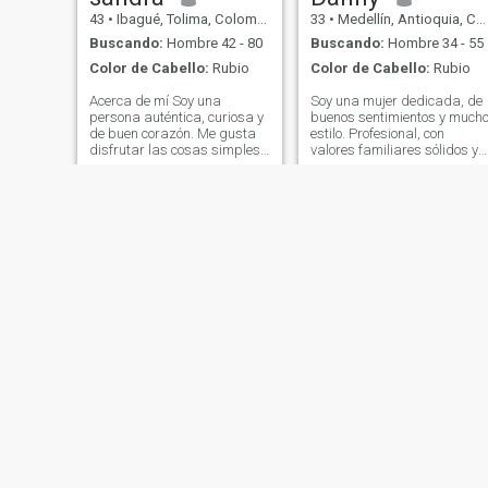
43
•
Ibagué, Tolima, Colombia
33
•
Medellín, Antioquia, Colombia
Buscando:
Hombre 42 - 80
Buscando:
Hombre 34 - 55
Color de Cabello:
Rubio
Color de Cabello:
Rubio
Acerca de mí Soy una
Soy una mujer dedicada, de
persona auténtica, curiosa y
buenos sentimientos y mucho
de buen corazón. Me gusta
estilo. Profesional, con
disfrutar las cosas simples:
valores familiares sólidos y
una buena conversación,
una pasión imparable por
reírme sin prisa y aprender
vivir la vida al máximo. 🎨
algo nuevo cada día. Valoro
Diseñadora de moda de día,
la honestidad, el respeto y
soñadora empedernida de
las conexiones reales. Estoy
noche. Amo lo que hago y no
aquí para conocer personas
cambio mis telas por
con buena energía y mente
dramas. 🌍 Me encanta
abierta
descubrir, aprender y
explorar —desde nuevos
sabores hasta nuevas
ideas. 💪 El deporte es mi
cable a tierra (y mi excusa
favorita para usar ropa
deportiva fabulosa). 💫
Tengo muchos sueños por
cumplir, y si tienes buena
actitud, sentido del humor y
Marcela
MARI
te gusta construir en equipo
quizás uno de esos sueños
35
•
Medellín, Antioquia, Colombia
37
•
Lima, Lima, Perú
seas tú.