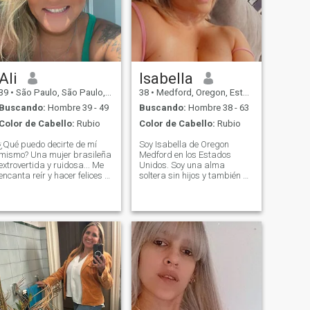
Ali
Isabella
39
•
São Paulo, São Paulo, Brasil
38
•
Medford, Oregon, Estados Unidos
Buscando:
Hombre 39 - 49
Buscando:
Hombre 38 - 63
Color de Cabello:
Rubio
Color de Cabello:
Rubio
¿Qué puedo decirte de mí
Soy Isabella de Oregon
mismo? Una mujer brasileña
Medford en los Estados
extrovertida y ruidosa... Me
Unidos. Soy una alma
encanta reír y hacer felices a
soltera sin hijos y también de
todos a mi alrededor. Tengo
34 años de edad. También
un niño de 11 años que es mi
trabajo como personal de
persona... aunque bien... He
tiempo completo en el
estado soltero por mucho
departamento médico, nací
tiempo y me encantaría
en Filipinas pero me crié en
conocer a EL ÚNICO.
los Estados Unidos de
Supongo que es hora...
América, me encanta viajar
Hablemos un poco y
por el mundo especialmente
conocámonos. 😊 ¿Lo
para ayudar a los Nunca he
hacemos? PS - Yo no pago
estado casada antes y como
por este sitio web. Así que
quiero un cambio en mi vida
mis mensajes son limitados.