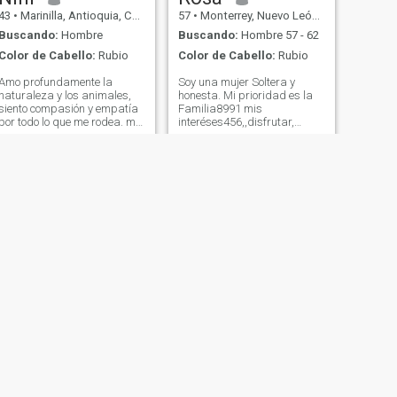
43
•
Marinilla, Antioquia, Colombia
57
•
Monterrey, Nuevo León, México
Buscando:
Hombre
Buscando:
Hombre 57 - 62
Color de Cabello:
Rubio
Color de Cabello:
Rubio
Amo profundamente la
Soy una mujer Soltera y
naturaleza y los animales,
honesta. Mi prioridad es la
siento compasión y empatía
Familia8991 mis
por todo lo que me rodea. me
interéses456,,disfrutar,
gusta escuchar música, leer
717este viaje de la vida en
y cine. me gusta
compañía.,con la persona de
retroalimentar mis
mutuo agrado, he viajado a
conocimientos con otras
diferentes partes de mi pais
culturas, me gusta hacer
y fuera de mi pais, trabajo
labor social, me considero
en una empresa, espero
aún una mujer de valores
podamos conocernos en
familiares, espirituales y
persona. I am a single and
sociales. mi vida es
honest woman. My priority is
demasiado Sana por lo tanto
family, enjoying this journey
cuido mis energías y me
of life in the company of a
gusta rodearme de
person of mutual pleasure. I
personas igual.
have traveled to different
parts of my country and
outside of my country. I work
in a company. I hope we can
meet in person.
SIGUIENTE
Lizbeth
46
•
Barrancabermeja, Santander, Colombia