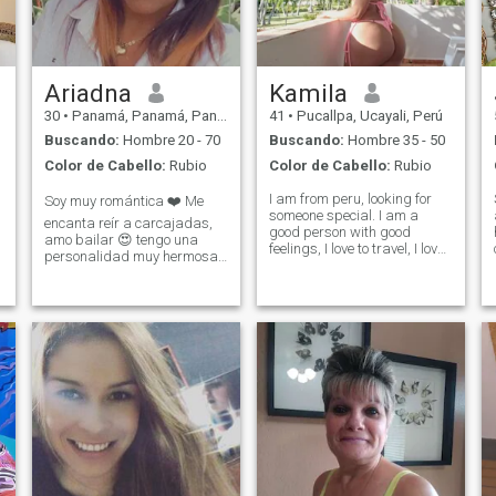
n
Ariadna
Kamila
30
•
Panamá, Panamá, Panamá
41
•
Pucallpa, Ucayali, Perú
Buscando:
Hombre 20 - 70
Buscando:
Hombre 35 - 50
Color de Cabello:
Rubio
Color de Cabello:
Rubio
I am from peru, looking for
Soy muy romántica ❤️ Me
someone special. I am a
encanta reír a carcajadas,
good person with good
amo bailar 😍 tengo una
feelings, I love to travel, I love
personalidad muy hermosas
to cook for my man. I love to
y soy muy linda😁😊 Soy
enjoy the life, I am a dentist
Contadora y Auditora de
working in Perú, I love my
profesión, me considero una
profession, it's something
mujer muy inteligente y de
that make me happy. If is
muy buena ortografía, la
this that you want in a
persona que se interese en
woman, then text me. Im
mi también debe ser muy
looking for a forever man to
inteligente y exitoso. No envío
share my life until dead do
fotos desnudos Ni
us apart.
videollamadas calientes.
RESPETE! Yo no soy ese tipo
de mujer.