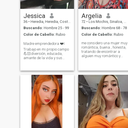
WHAT I WANT AND WHAT IM
LOOKING FOR,,,
Jessica
Argelia
36
•
Heredia, Heredia, Costa Rica
72
•
Los Mochis, Sinaloa, México
Buscando:
Hombre 25 - 99
Buscando:
Hombre 68 - 78
Color de Cabello:
Rubio
Color de Cabello:
Rubio
me considero una mujer muy
Madre emprendedora ❤️I
romántica, buena , honesta,
Trabajo en mi propio campo
tratando de encontrar a
💪🏻diversión, educada,
alguien muy romántico y
amante de la vida y sus
buena persona .me gusta
buenos momentos ✨️ mejor
viajar, conocer nuevas
sola que en mala compañía.
culturas, me encantan los
Si no tienes nada positivo
perfumes, me gusta cantar .
que decirme, no me escribas.
escuchar musica, ver algun
😊 buenas vibraciones solo
serie en casa, me gustan los
🥰
paseos al aire libre, la playa
soy buena en la cocina y
trato de no pensar en
problemas, soy buena
amiga cariñosa. y espero
encontrar a alguien que crea
verdaderamente en una
bonita relación con mucho
amor y respeto. sin juegos ni
nada de eso.