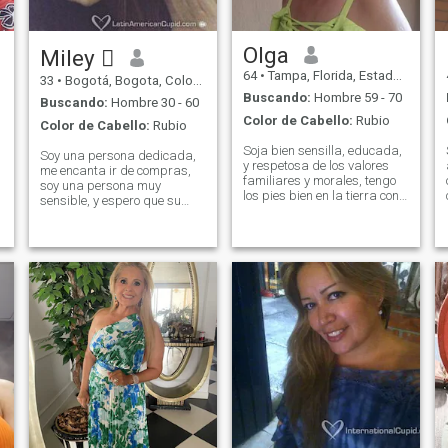
Olga
Miley 
64
•
Tampa, Florida, Estados Unidos
33
•
Bogotá, Bogota, Colombia
Buscando:
Hombre 59 - 70
Buscando:
Hombre 30 - 60
Color de Cabello:
Rubio
Color de Cabello:
Rubio
Soja bien sensilla, educada,
Soy una persona dedicada,
y respetosa de los valores
me encanta ir de compras,
familiares y morales, tengo
soy una persona muy
los pies bien en la tierra con
sensible, y espero que su
un gran sentido de
intención no sea jugar juegos
adaptación, cualidades que
conmigo! Soy una persona
me han permitido tener mi
muy romántica! Me gusta
alegría de vivir hasta en las
soñar con la felicidad! Busco
a
circunstancias malas como
mi compañero de vida con
en las buenas. Soy bien
quien viviré en felicidad,
.
sincera y no me gusta el
amor, comprensión, respeto…
drama por lo que creo en la
Soy joven, enérgica, elegante
buena comunicacion. Me
y con tacto… Alguien puede
enplanta escuchar y ayudar
decir que soy perfecta
a los demas. Me parece que
mientras me mira a mí o a
se ha realizado en todos los
mis fotos. Pero es más
aspectos de mi vida y gozo
importante para mí saber
de buena salud, lo que me he
que una persona dice más
desfrutar a plenitud todos
sobre mi ser interior, sobre
esos pequenos detalles que
a
mi alma, características