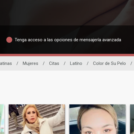
Tenga acceso a las opciones de mensajería avanzada
Latinas
/
Mujeres
/
Citas
/
Latíno
/
Color de Su Pelo
/