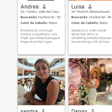
Andrea
Luisa
26
•
Yumbo, Valle del Cauca, Colombia
34
•
Boston, Massachusetts, Estados Unidos
Buscando:
Hombre 30 - 50
Buscando:
Hombre 60 - 90
Color de Cabello:
Rubio
Color de Cabello:
Rubio
Encontrarás una mujer
Speaking in a few words
sincera y respetuosa, una
about how one is is
mujer que siempre ponga el
something complex because
hogar en primer lugar,
we are beings with so many
trabajadora, honesta,
things, and secrets to
amorosa, dispuesta a darlo
discover, I enter this page
todo para que una hermosa
with the thought of finding
relación funcione, madre de
someone who makes a
un hijo de 3 años, puedo
difference, I do not want
viajar para visitarte y poder
massive messages, go to m
tener una relación estable y
profile Read
continua, soy sensual y muy
sexy con mi pareja, pero eso
solo se puede lograr con el
tiempo, tienes que saber
cómo esperar, si solo quieres
sexo o fotos mías desnudas,
no pierdas tu tiempo y no me
hagas perder mi tiempo
sandra
Danny