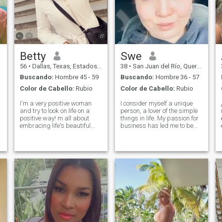
Betty
Swe
56
•
Dallas, Texas, Estados Unidos
38
•
San Juan del Río, Querétaro, México
Buscando:
Hombre 45 - 59
Buscando:
Hombre 36 - 57
Color de Cabello:
Rubio
Color de Cabello:
Rubio
I'm a very positive woman
I consider myself a unique
and try to look on life on a
person, a lover of the simple
positive way! m all about
things in life. My passion for
embracing life's beautiful
business has led me to be
chaos and finding joy in the
successful in my career, but
little things. love traveling
now my goal is to balance
and exploring new countries
my personal and
and new cultures. ! I
professional life. I am
appreciate respect, trust,
outgoing, warm, and have a
loyalty, sincerity. I'm looking
heart that lon
for a stable and serious
relationship, with a real
future. All that love and
respect that lives in the
depths of me, in my soul,