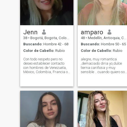
Jenn
amparo
38
•
Bogotá, Bogota, Colombia
48
•
Medellín, Antioquia, Colombia
Buscando:
Hombre 42 - 68
Buscando:
Hombre 50 - 65
Color de Cabello:
Rubio
Color de Cabello:
Rubio
Con todo respeto pero no
alegre, muy romantica
deseo establecer contacto
,demaciado diria yo,dulce
con hombres de Venezuela,
tierna cariñosa y muy
México, Colombia, Francia o
sensible .. cuando quiero soy
Italia. The first thing is that I
muy especial con esa
do not want to meet
persona. soy muy amorosa ..
Venezuelan, Mexican men,
me encanta serlo y que lo
Colombians, French or Italian
sean conmigo, tambien....me
(with all due respect). I am
gusta mucho escuchar
responsible, honest, kind,
musica , salir,conocer
hard working, loyal,
lugares, viajar.... muy
romantic, intelligent,
hogareña con valores de
homelike, tender and
familia.......y a la espera del
affectionate, good manners
hombre que me quiera , me
and friendly, a happy person
ame y me valore tal como soy
and a positive person. I enjoy
que yo are lo mismo con esa